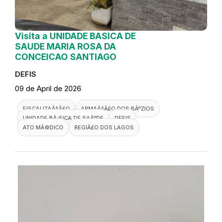
Visita a UNIDADE BASICA DE
SAUDE MARIA ROSA DA
CONCEICAO SANTIAGO
DEFIS
09 de April de 2026
FISCALIZAÃ§Ã£O
ARMAÃ§Ã£O DOS BÃºZIOS
UNIDADE BÃ¡SICA DE SAÃºDE
DEFIS
ATO MÃ©DICO
REGIÃ£O DOS LAGOS