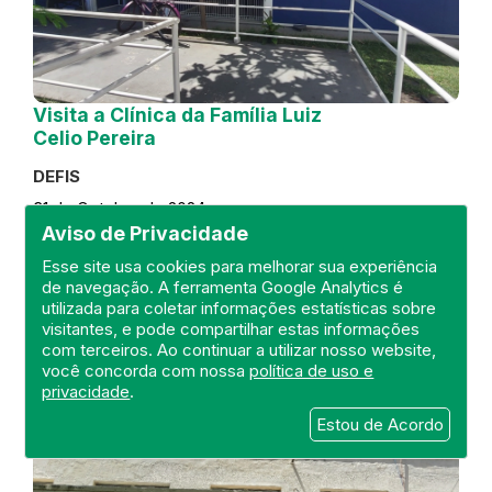
Visita a Clínica da Família Luiz
Celio Pereira
DEFIS
31 de October de 2024
Aviso de Privacidade
FISCALIZAÇÃO
RIO DE JANEIRO
Esse site usa cookies para melhorar sua experiência
REGIÃO METROPOLITANA
DEFIS
de navegação. A ferramenta Google Analytics é
ATO MÉDICO
CLÍNICA DA FAMÍLIA
utilizada para coletar informações estatísticas sobre
visitantes, e pode compartilhar estas informações
com terceiros. Ao continuar a utilizar nosso website,
você concorda com nossa
política de uso e
privacidade
.
Estou de Acordo