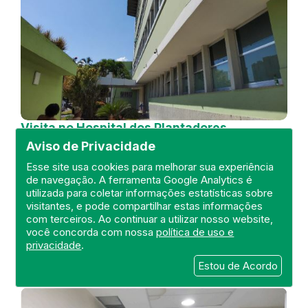
Visita no Hospital dos Plantadores
de Cana
Aviso de Privacidade
DEFIS
Esse site usa cookies para melhorar sua experiência
de navegação. A ferramenta Google Analytics é
04 de July de 2024
utilizada para coletar informações estatísticas sobre
visitantes, e pode compartilhar estas informações
FISCALIZAÇÃO
RIO DE JANEIRO
com terceiros. Ao continuar a utilizar nosso website,
HOSPITAL GERAL
DEFIS
ATO MÉDICO
você concorda com nossa
política de uso e
REGIÃO NORTE
privacidade
.
Estou de Acordo