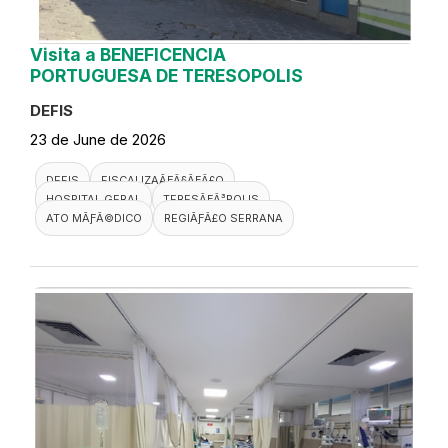
Visita a BENEFICENCIA
PORTUGUESA DE TERESOPOLIS
DEFIS
23 de June de 2026
DEFIS
FISCALIZAÃƑÂ§ÃƑÂ£O
HOSPITAL GERAL
TERESÃƑÂ³POLIS
ATO MÃƑÂ©DICO
REGIÃƑÂ£O SERRANA