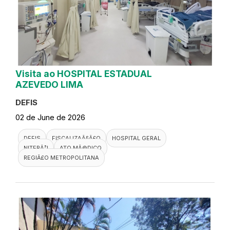
Visita ao HOSPITAL ESTADUAL
AZEVEDO LIMA
DEFIS
02 de June de 2026
DEFIS
FISCALIZAÃ§Ã£O
HOSPITAL GERAL
NITERÃ³I
ATO MÃ©DICO
REGIÃ£O METROPOLITANA