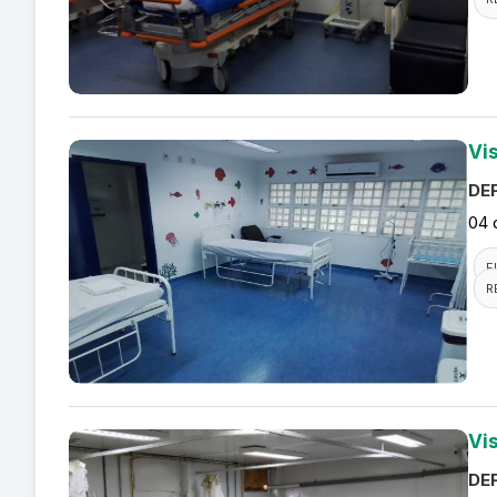
Vi
DEF
04 
F
R
Vi
DEF