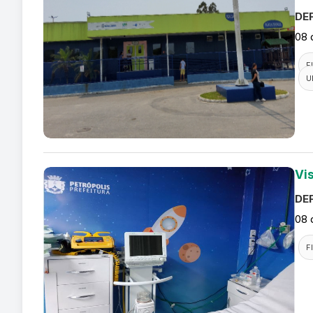
DEF
08 
F
U
Vi
DEF
08 
F