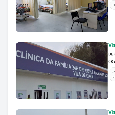
F
Vi
DEF
08 
F
U
Vi