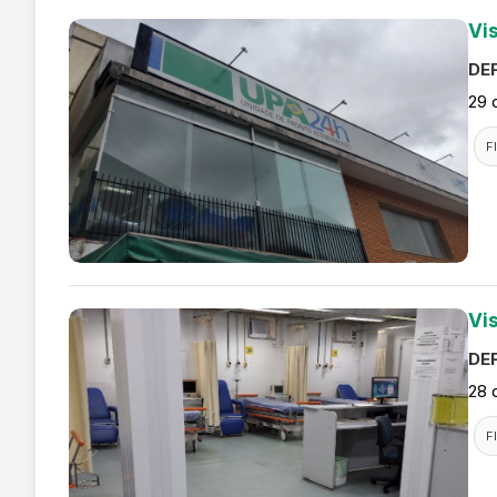
Vi
DEF
29 
F
Vi
DEF
28 
F