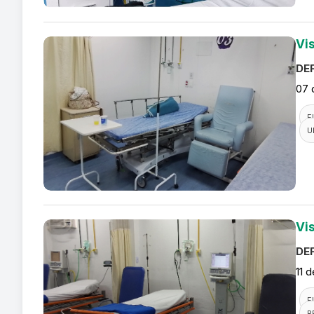
Vi
DEF
07 
F
U
Vi
DEF
11 
F
R