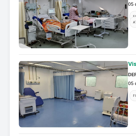
05 
F
A
Vi
DEF
05 
F