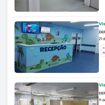
Vis
DEF
21 
F
R
Vi
DEF
11 