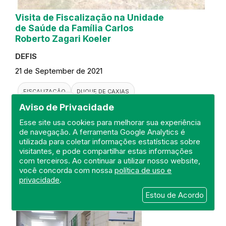
Visita de Fiscalização na Unidade
de Saúde da Família Carlos
Roberto Zagari Koeler
DEFIS
21 de September de 2021
FISCALIZAÇÃO
DUQUE DE CAXIAS
UNIDADE BÁSICA
ESF
Aviso de Privacidade
ESTRATÉGIA DE SAÚDE DA FAMÍLIA
ATENÇÃO PRIMÁRIA
DEFIS
ATO MÉDICO
Esse site usa cookies para melhorar sua experiência
REGIÃO METROPOLITANA I
de navegação. A ferramenta Google Analytics é
utilizada para coletar informações estatísticas sobre
visitantes, e pode compartilhar estas informações
com terceiros. Ao continuar a utilizar nosso website,
você concorda com nossa
política de uso e
privacidade
.
Estou de Acordo