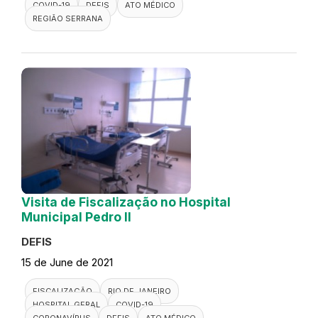
COVID-19
DEFIS
ATO MÉDICO
REGIÃO SERRANA
Visita de Fiscalização no Hospital
Municipal Pedro II
DEFIS
15 de June de 2021
FISCALIZAÇÃO
RIO DE JANEIRO
HOSPITAL GERAL
COVID-19
CORONAVÍRUS
DEFIS
ATO MÉDICO