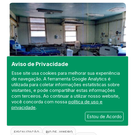
Aviso de Privacidade
Esse site usa cookies para melhorar sua experiência
de navegação. A ferramenta Google Analytics é
utilizada para coletar informações estatísticas sobre
visitantes, e pode compartilhar estas informações
Visita de Fiscalização no Hospital
com terceiros. Ao continuar a utilizar nosso website,
Estadual Carlos Chagas
você concorda com nossa
política de uso e
privacidade
.
DEFIS
Estou de Acordo
20 de April de 2021
FISCALIZAÇÃO
RIO DE JANEIRO