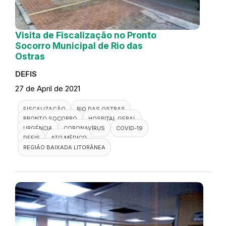
Visita de Fiscalização no Pronto
Socorro Municipal de Rio das
Ostras
DEFIS
27 de April de 2021
FISCALIZAÇÃO
RIO DAS OSTRAS
PRONTO SOCORRO
HOSPITAL GERAL
URGÊNCIA
CORONAVÍRUS
COVID-19
DEFIS
ATO MÉDICO
REGIÃO BAIXADA LITORÂNEA