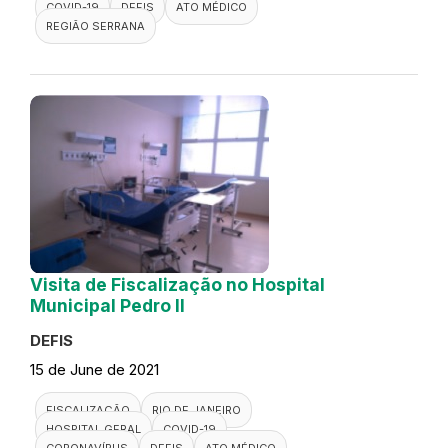
COVID-19
DEFIS
ATO MÉDICO
REGIÃO SERRANA
Visita de Fiscalização no Hospital
Municipal Pedro II
DEFIS
15 de June de 2021
FISCALIZAÇÃO
RIO DE JANEIRO
HOSPITAL GERAL
COVID-19
CORONAVÍRUS
DEFIS
ATO MÉDICO