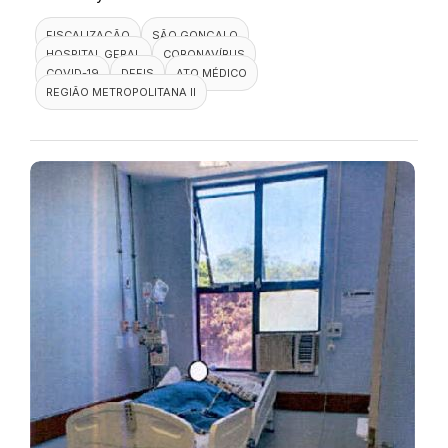
FISCALIZAÇÃO
SÃO GONÇALO
HOSPITAL GERAL
CORONAVÍRUS
COVID-19
DEFIS
ATO MÉDICO
REGIÃO METROPOLITANA II