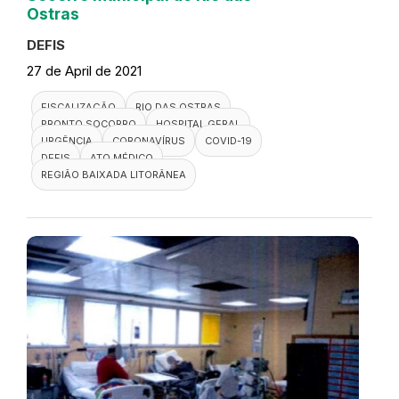
Ostras
DEFIS
27 de April de 2021
FISCALIZAÇÃO
RIO DAS OSTRAS
PRONTO SOCORRO
HOSPITAL GERAL
URGÊNCIA
CORONAVÍRUS
COVID-19
DEFIS
ATO MÉDICO
REGIÃO BAIXADA LITORÂNEA