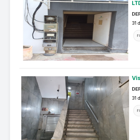
LT
DEF
31 
F
Vi
DEF
31 
F