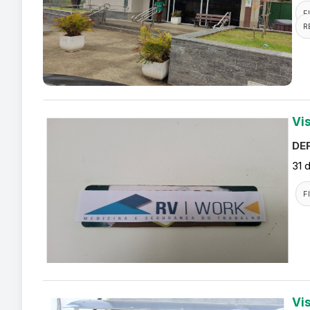
F
R
Vi
DEF
31 
F
Vi