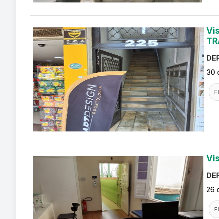
Vi
TR
DEF
30 
F
Vi
DEF
26 
F