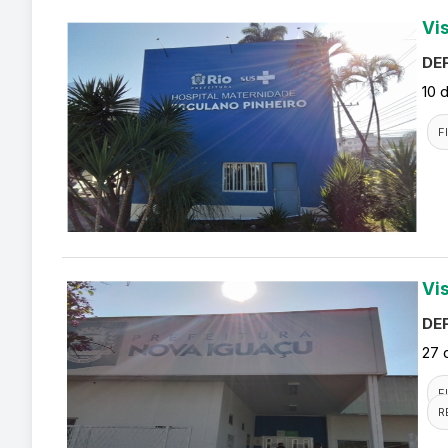
Vi
DEF
10 
F
Vi
DEF
27 
F
R