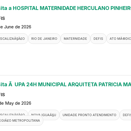
sita a HOSPITAL MATERNIDADE HERCULANO PINHEI
IS
de June de 2026
ISCALIZAÃ§Ã£O
RIO DE JANEIRO
MATERNIDADE
DEFIS
ATO MÃ©DI
sita Ã UPA 24H MUNICIPAL ARQUITETA PATRICIA M
IS
de May de 2026
ISCALIZAÃ§Ã£O
NOVA IGUAÃ§U
UNIDADE PRONTO ATENDIMENTO
DEFI
EGIÃ£O METROPOLITANA