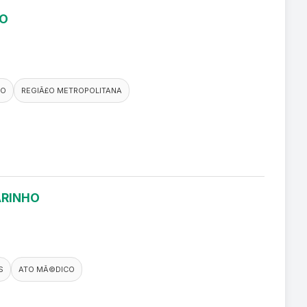
RO
CO
REGIÃ£O METROPOLITANA
ARINHO
S
ATO MÃ©DICO