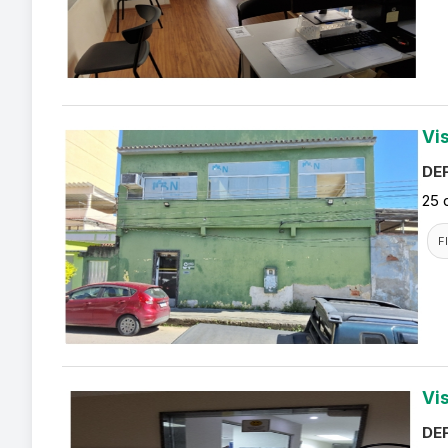
Vi
DEF
25 
F
Vi
DEF