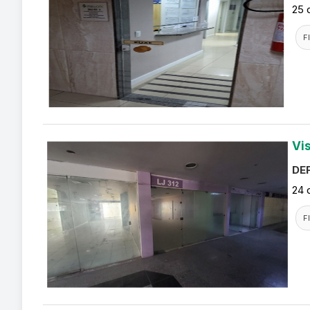
25 
F
Vi
DEF
24 
F