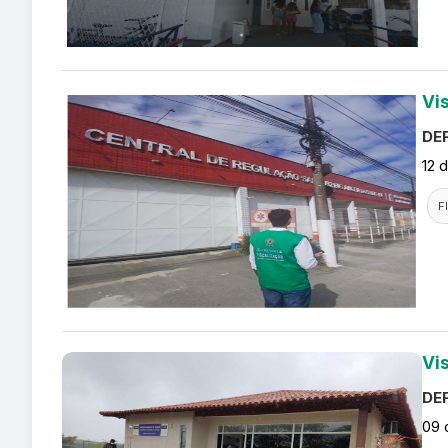
Vi
DEF
12 
F
Vi
DEF
09 