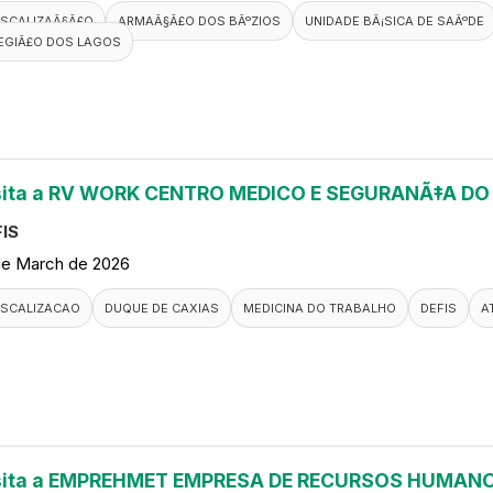
ISCALIZAÃ§Ã£O
ARMAÃ§Ã£O DOS BÃºZIOS
UNIDADE BÃ¡SICA DE SAÃºDE
EGIÃ£O DOS LAGOS
sita a RV WORK CENTRO MEDICO E SEGURANÃ‡A D
IS
de March de 2026
ISCALIZACAO
DUQUE DE CAXIAS
MEDICINA DO TRABALHO
DEFIS
A
sita a EMPREHMET EMPRESA DE RECURSOS HUMANO