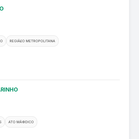
RO
CO
REGIÃ£O METROPOLITANA
ARINHO
S
ATO MÃ©DICO