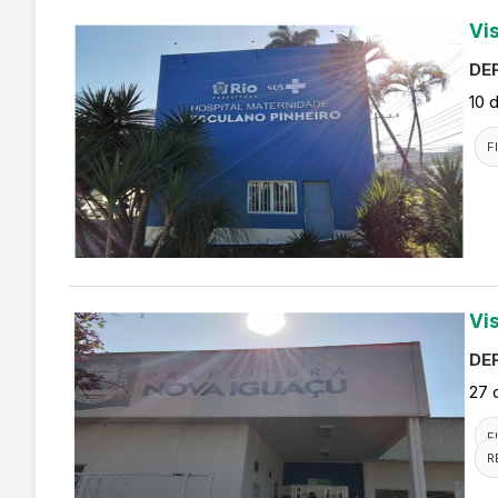
Vi
DEF
10 
F
Vi
DEF
27 
F
R