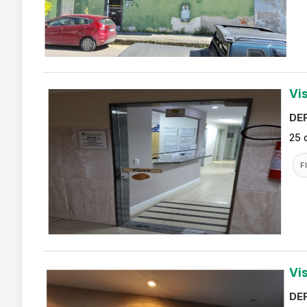
Vi
DEF
25 
F
Vi
DEF