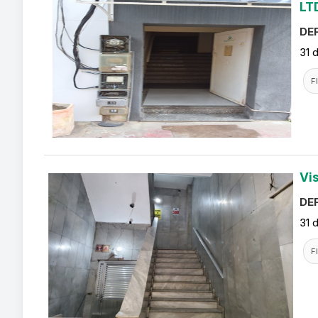
LT
DEF
31 
F
Vi
DEF
31 
F