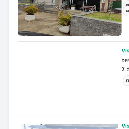
F
R
Vi
DEF
31 
F
Vi