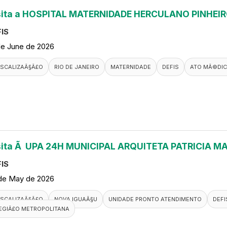
sita a HOSPITAL MATERNIDADE HERCULANO PINHEI
IS
de June de 2026
ISCALIZAÃ§Ã£O
RIO DE JANEIRO
MATERNIDADE
DEFIS
ATO MÃ©DI
sita Ã UPA 24H MUNICIPAL ARQUITETA PATRICIA M
IS
de May de 2026
ISCALIZAÃ§Ã£O
NOVA IGUAÃ§U
UNIDADE PRONTO ATENDIMENTO
DEFI
EGIÃ£O METROPOLITANA