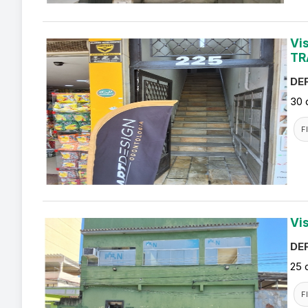
Vi
TR
DEF
30 
F
Vi
DEF
25 
F