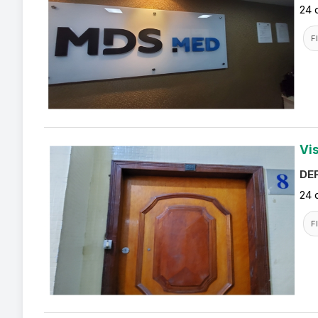
24 
F
Vi
DEF
24 
F