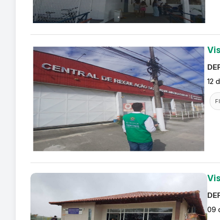
Vi
DEF
12 
F
Vi
DEF
09 