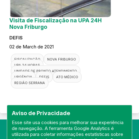
Visita de Fiscalização na UPA 24H
Nova Friburgo
DEFIS
02 de March de 2021
FISCALIZAÇÃO
NOVA FRIBURGO
UPA 24 HORAS
UNIDADE DE PRONTO ATENDIMENTO
URGÊNCIA
DEFIS
ATO MÉDICO
REGIÃO SERRANA
Aviso de Privacidade
Esse site usa cookies para melhorar sua experiência
de navegação. A ferramenta Google Analytics é
utilizada para coletar informações estatísticas sobre