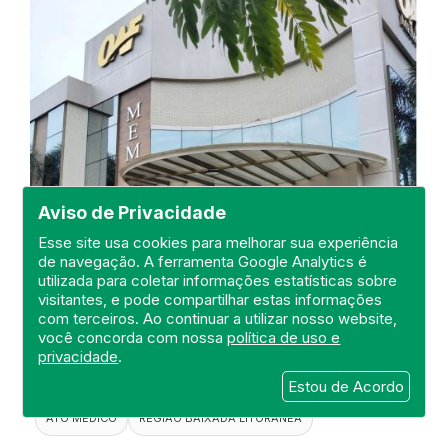
Aviso de Privacidade
Esse site usa cookies para melhorar sua experiência
de navegação. A ferramenta Google Analytics é
Visita ao Memorial Oaf Araruama
utilizada para coletar informações estatísticas sobre
LTDA
visitantes, e pode compartilhar estas informações
com terceiros. Ao continuar a utilizar nosso website,
DEFIS
você concorda com nossa
política de uso e
privacidade
.
24 de Outubro de 2024
Estou de Acordo
FISCALIZAÇÃO
DEFIS
MEMORIAL
ATO MÉDICO
REGIÃO BAIXADA LITORANEA