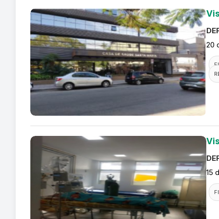
Vi
DEF
20 
F
R
Vis
DEF
15 
F