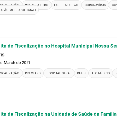
ISCALIZAÇÃO
RIO DE JANEIRO
HOSPITAL GERAL
CORONAVÍRUS
COV
EGIÃO METROPOLITANA I
sita de Fiscalização no Hospital Municipal Nossa S
IS
de March de 2021
ISCALIZAÇÃO
RIO CLARO
HOSPITAL GERAL
DEFIS
ATO MÉDICO
sita de Fiscalização na Unidade de Saúde da Família