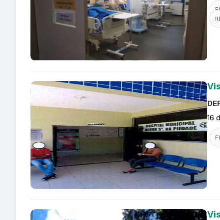
F
R
Vi
DEF
16 
F
Vi