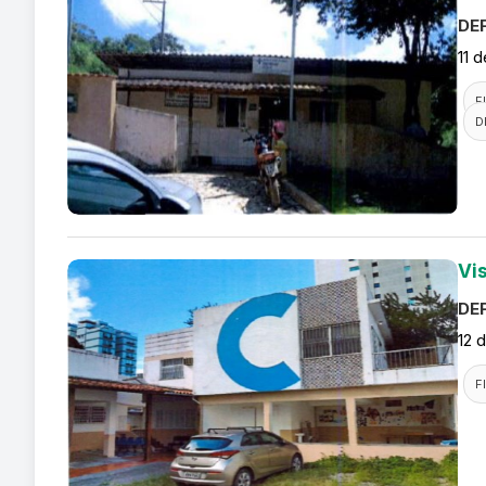
DEF
11 
F
D
Vi
DEF
12 
F