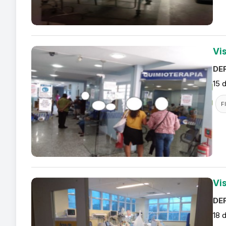
Vi
DEF
15 
F
Vi
DEF
18 