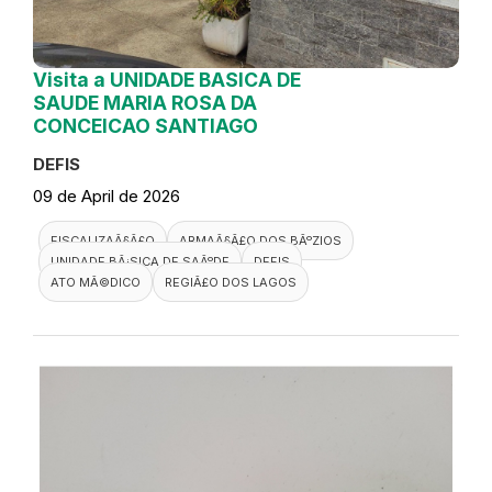
Visita a UNIDADE BASICA DE
SAUDE MARIA ROSA DA
CONCEICAO SANTIAGO
DEFIS
09 de April de 2026
FISCALIZAÃ§Ã£O
ARMAÃ§Ã£O DOS BÃºZIOS
UNIDADE BÃ¡SICA DE SAÃºDE
DEFIS
ATO MÃ©DICO
REGIÃ£O DOS LAGOS