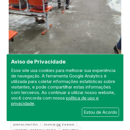
Aviso de Privacidade
Esse site usa cookies para melhorar sua experiência
de navegação. A ferramenta Google Analytics é
utilizada para coletar informações estatísticas sobre
Visita de Fiscalização na Unidade
visitantes, e pode compartilhar estas informações
de Pronto Atendimento -UPA
com terceiros. Ao continuar a utilizar nosso website,
Infantil Walter Garcia Borges
você concorda com nossa
política de uso e
privacidade
.
DEFIS
Estou de Acordo
06 de September de 2021
FISCALIZAÇÃO
DUQUE DE CAXIAS