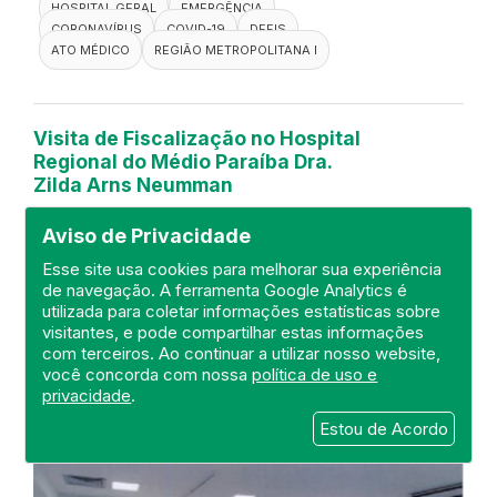
HOSPITAL GERAL
EMERGÊNCIA
CORONAVÍRUS
COVID-19
DEFIS
ATO MÉDICO
REGIÃO METROPOLITANA I
Visita de Fiscalização no Hospital
Regional do Médio Paraíba Dra.
Zilda Arns Neumman
Aviso de Privacidade
DEFIS
Esse site usa cookies para melhorar sua experiência
de navegação. A ferramenta Google Analytics é
15 de April de 2021
utilizada para coletar informações estatísticas sobre
visitantes, e pode compartilhar estas informações
FISCALIZAÇÃO
VOLTA REDONDA
com terceiros. Ao continuar a utilizar nosso website,
HOSPITAL GERAL
COVID-19
você concorda com nossa
política de uso e
CORONAVÍRUS
DEFIS
ATO MÉDICO
privacidade
.
REGIÃO MÉDIO PARAÍBA
Estou de Acordo