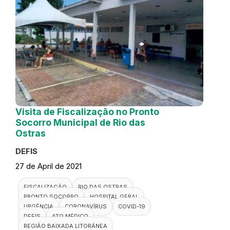
Visita de Fiscalização no Pronto
Socorro Municipal de Rio das
Ostras
DEFIS
27 de April de 2021
FISCALIZAÇÃO
RIO DAS OSTRAS
PRONTO SOCORRO
HOSPITAL GERAL
URGÊNCIA
CORONAVÍRUS
COVID-19
DEFIS
ATO MÉDICO
REGIÃO BAIXADA LITORÂNEA