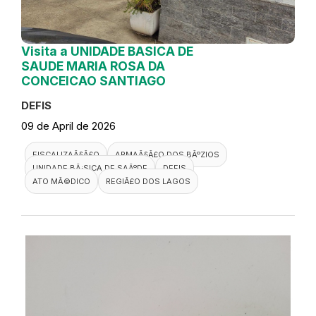
Visita a UNIDADE BASICA DE
SAUDE MARIA ROSA DA
CONCEICAO SANTIAGO
DEFIS
09 de April de 2026
FISCALIZAÃ§Ã£O
ARMAÃ§Ã£O DOS BÃºZIOS
UNIDADE BÃ¡SICA DE SAÃºDE
DEFIS
ATO MÃ©DICO
REGIÃ£O DOS LAGOS