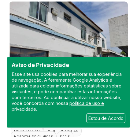
Aviso de Privacidade
Esse site usa cookies para melhorar sua experiência
de navegação. A ferramenta Google Analytics é
utilizada para coletar informações estatísticas sobre
visitantes, e pode compartilhar estas informações
Visita ao Hospital de Clínicas São
com terceiros. Ao continuar a utilizar nosso website,
Vicente
você concorda com nossa
política de uso e
privacidade
.
DEFIS
Estou de Acordo
25 de October de 2024
FISCALIZAÇÃO
DUQUE DE CAXIAS
HOSPITAL DE CLINICAS
DEFIS