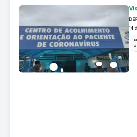
Vi
DEF
14 
F
A