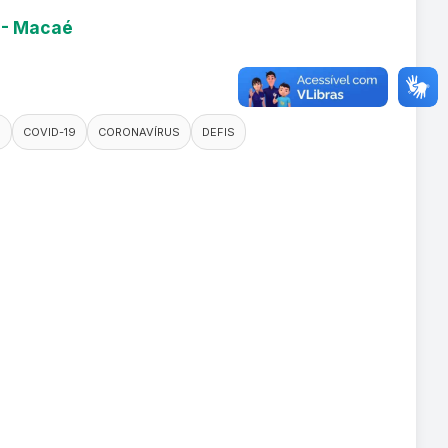
9 - Macaé
O
COVID-19
CORONAVÍRUS
DEFIS