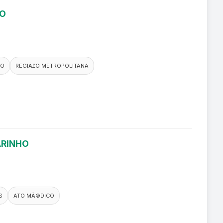
RO
CO
REGIÃ£O METROPOLITANA
ARINHO
S
ATO MÃ©DICO