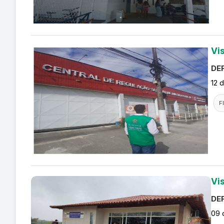
Vi
DEF
12 
F
Vi
DEF
09 