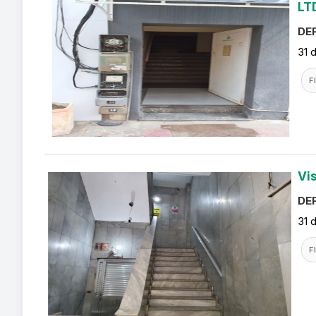
LT
DEF
31 
F
Vi
DEF
31 
F