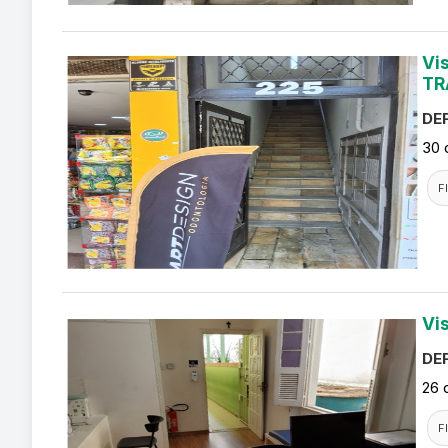
Vi
TR
DEF
30 
F
Vi
DEF
26 
F