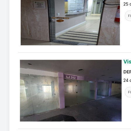
25 
F
Vi
DEF
24 
F