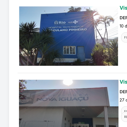
Vi
DEF
10 
F
Vi
DEF
27 
F
R