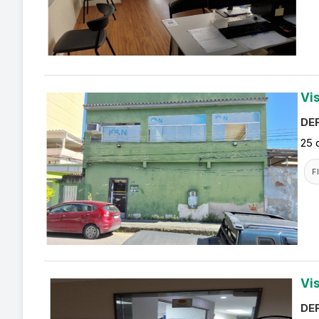
Vi
DEF
25 
F
Vi
DEF