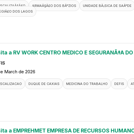
ISCALIZAÃ§Ã£O
ARMAÃ§Ã£O DOS BÃºZIOS
UNIDADE BÃ¡SICA DE SAÃºDE
EGIÃ£O DOS LAGOS
sita a RV WORK CENTRO MEDICO E SEGURANÃ‡A D
IS
de March de 2026
ISCALIZACAO
DUQUE DE CAXIAS
MEDICINA DO TRABALHO
DEFIS
A
sita a EMPREHMET EMPRESA DE RECURSOS HUMANO