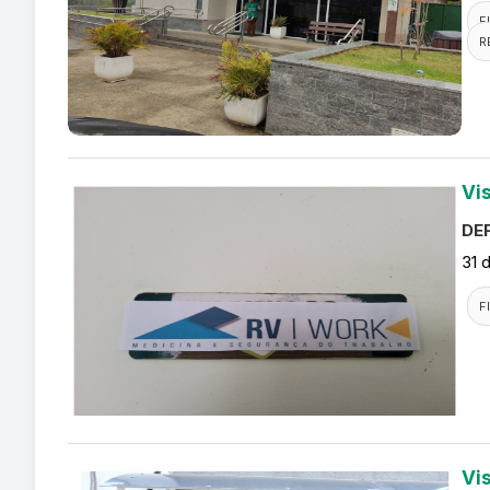
F
R
Vi
DEF
31 
F
Vi