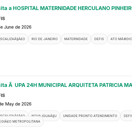
sita a HOSPITAL MATERNIDADE HERCULANO PINHEI
IS
de June de 2026
ISCALIZAÃ§Ã£O
RIO DE JANEIRO
MATERNIDADE
DEFIS
ATO MÃ©DI
sita Ã UPA 24H MUNICIPAL ARQUITETA PATRICIA M
IS
de May de 2026
ISCALIZAÃ§Ã£O
NOVA IGUAÃ§U
UNIDADE PRONTO ATENDIMENTO
DEFI
EGIÃ£O METROPOLITANA