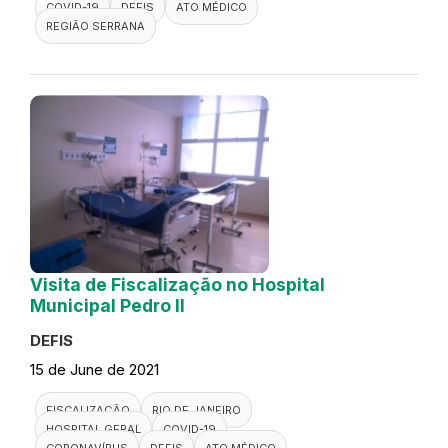
COVID-19
DEFIS
ATO MÉDICO
REGIÃO SERRANA
Visita de Fiscalização no Hospital
Municipal Pedro II
DEFIS
15 de June de 2021
FISCALIZAÇÃO
RIO DE JANEIRO
HOSPITAL GERAL
COVID-19
CORONAVÍRUS
DEFIS
ATO MÉDICO