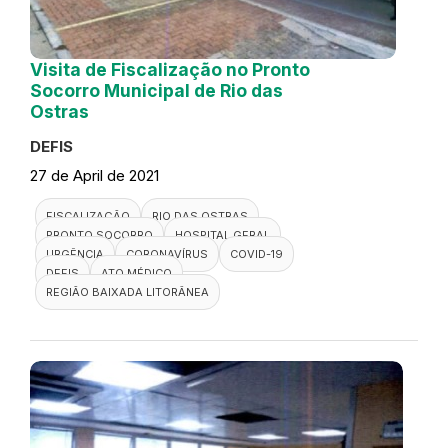
Visita de Fiscalização no Pronto
Socorro Municipal de Rio das
Ostras
DEFIS
27 de April de 2021
FISCALIZAÇÃO
RIO DAS OSTRAS
PRONTO SOCORRO
HOSPITAL GERAL
URGÊNCIA
CORONAVÍRUS
COVID-19
DEFIS
ATO MÉDICO
REGIÃO BAIXADA LITORÂNEA