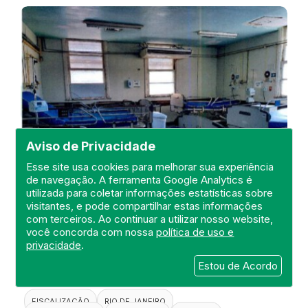
Aviso de Privacidade
Esse site usa cookies para melhorar sua experiência
de navegação. A ferramenta Google Analytics é
utilizada para coletar informações estatísticas sobre
visitantes, e pode compartilhar estas informações
Visita de Fiscalização no Hospital
com terceiros. Ao continuar a utilizar nosso website,
Estadual Carlos Chagas
você concorda com nossa
política de uso e
privacidade
.
DEFIS
Estou de Acordo
20 de April de 2021
FISCALIZAÇÃO
RIO DE JANEIRO