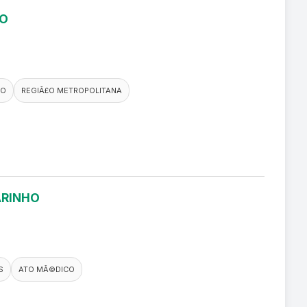
RO
CO
REGIÃ£O METROPOLITANA
ARINHO
S
ATO MÃ©DICO