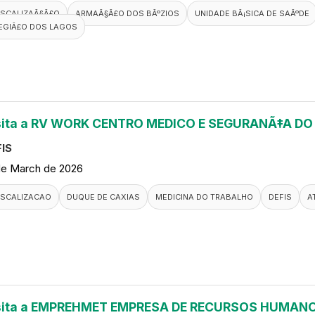
ISCALIZAÃ§Ã£O
ARMAÃ§Ã£O DOS BÃºZIOS
UNIDADE BÃ¡SICA DE SAÃºDE
EGIÃ£O DOS LAGOS
sita a RV WORK CENTRO MEDICO E SEGURANÃ‡A D
IS
de March de 2026
ISCALIZACAO
DUQUE DE CAXIAS
MEDICINA DO TRABALHO
DEFIS
A
sita a EMPREHMET EMPRESA DE RECURSOS HUMANO