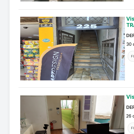
Vi
TR
DEF
30 
F
Vi
DEF
26 
F