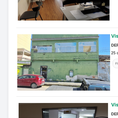
Vi
DEF
25 
F
Vi
DEF