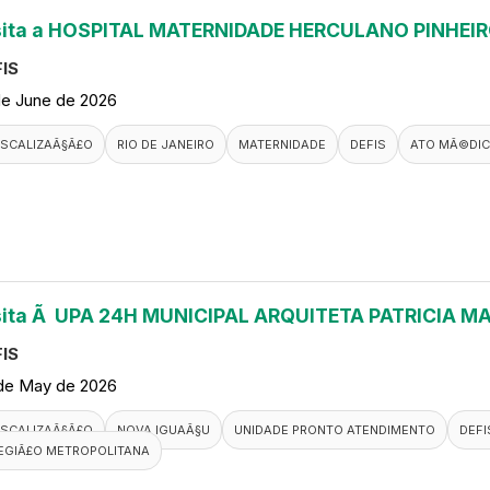
sita a HOSPITAL MATERNIDADE HERCULANO PINHEI
IS
de June de 2026
ISCALIZAÃ§Ã£O
RIO DE JANEIRO
MATERNIDADE
DEFIS
ATO MÃ©DI
sita Ã UPA 24H MUNICIPAL ARQUITETA PATRICIA M
IS
de May de 2026
ISCALIZAÃ§Ã£O
NOVA IGUAÃ§U
UNIDADE PRONTO ATENDIMENTO
DEFI
EGIÃ£O METROPOLITANA