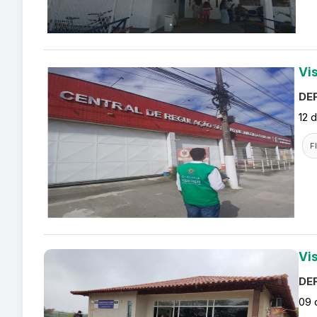
Vi
DEF
12 
F
Vi
DEF
09 