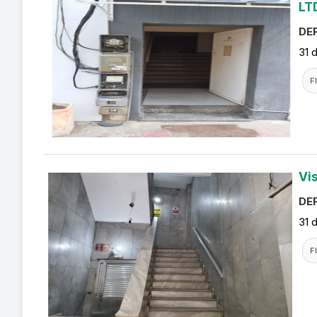
LT
DEF
31 
F
Vi
DEF
31 
F