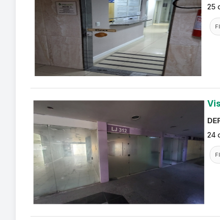
25 
F
Vi
DEF
24 
F