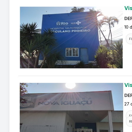
Vi
DEF
10 
F
Vi
DEF
27 
F
R