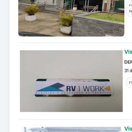
F
R
Vi
DEF
31 
F
Vi