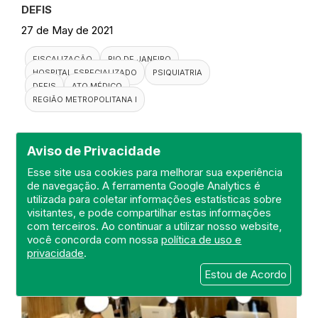
DEFIS
27 de May de 2021
FISCALIZAÇÃO
RIO DE JANEIRO
HOSPITAL ESPECIALIZADO
PSIQUIATRIA
DEFIS
ATO MÉDICO
REGIÃO METROPOLITANA I
Aviso de Privacidade
Esse site usa cookies para melhorar sua experiência
de navegação. A ferramenta Google Analytics é
utilizada para coletar informações estatísticas sobre
visitantes, e pode compartilhar estas informações
com terceiros. Ao continuar a utilizar nosso website,
você concorda com nossa
política de uso e
privacidade
.
Estou de Acordo