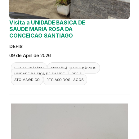
Visita a UNIDADE BASICA DE
SAUDE MARIA ROSA DA
CONCEICAO SANTIAGO
DEFIS
09 de April de 2026
FISCALIZAÃ§Ã£O
ARMAÃ§Ã£O DOS BÃºZIOS
UNIDADE BÃ¡SICA DE SAÃºDE
DEFIS
ATO MÃ©DICO
REGIÃ£O DOS LAGOS