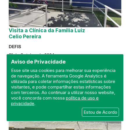
Visita a Clínica da Família Luiz
Celio Pereira
DEFIS
31 de October de 2024
Aviso de Privacidade
FISCALIZAÇÃO
RIO DE JANEIRO
Esse site usa cookies para melhorar sua experiência
REGIÃO METROPOLITANA
DEFIS
de navegação. A ferramenta Google Analytics é
ATO MÉDICO
CLÍNICA DA FAMÍLIA
utilizada para coletar informações estatísticas sobre
visitantes, e pode compartilhar estas informações
com terceiros. Ao continuar a utilizar nosso website,
você concorda com nossa
política de uso e
privacidade
.
Estou de Acordo