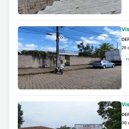
Vi
DEF
26 
F
Vi
DEF
06 