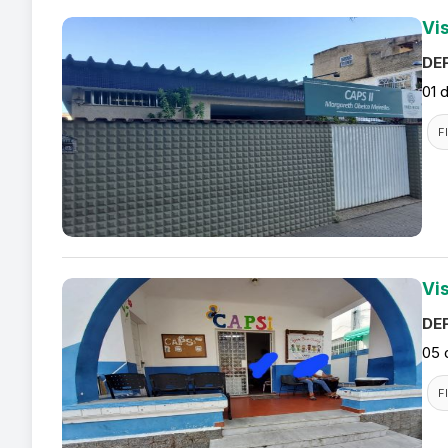
Vi
DEF
01 
F
Vi
DEF
05 
F