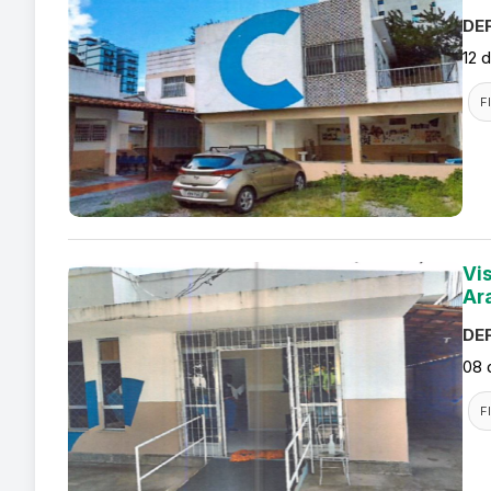
DEF
12 
F
Vi
Ar
DEF
08 
F