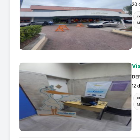
20 
F
M
Vi
DEF
12 
F
M