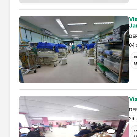
Vi
Ja
DEF
04 
F
M
Vi
DEF
29 
F
M