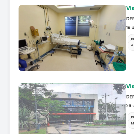
Vi
DEF
19 
F
A
Vi
DEF
26 
F
M