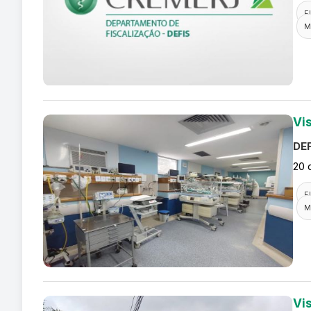
F
M
Vi
DEF
20 
F
M
Vi