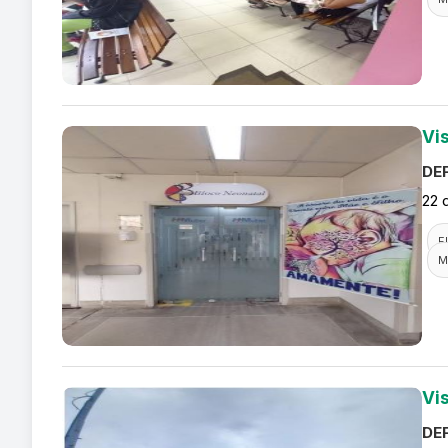
Vi
DEF
22 
F
M
Vi
DEF