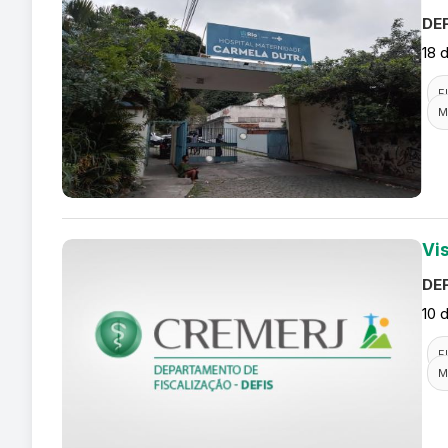
DEF
18 
F
M
Vis
DEF
10 
F
M