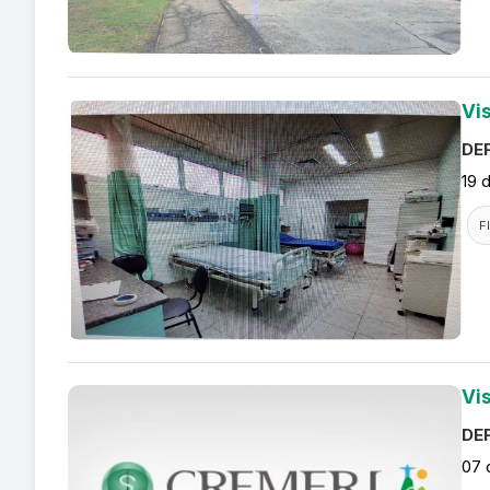
Vi
DEF
19 
F
Vis
DEF
07 