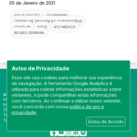
05 de Janeiro de 2021
FISCALIZAÇÃO
GUAPIMIRIM
CENTRO DE TRIAGEM AO CORONAVÍRUS
COVID-19
DEFIS
ATO MÉDICO
REGIÃO SERRANA
Aviso de Privacidade
Esse site usa cookies para melhorar sua experiência
de navegação. A ferramenta Google Analytics é
utilizada para coletar informações estatísticas sobre
visitantes, e pode compartilhar estas informações
© Portal do Conselho Regional de Medicina do Rio de Janeiro -
www.cremerj.org.br
com terceiros. Ao continuar a utilizar nosso website,
Praia de Botafogo (228), loja 119b - Botafogo - Rio de Janeiro/RJ - CEP:
você concorda com nossa
política de uso e
22250-145
privacidade
.
Tel: (21) 3184-7050 /
WhatsApp: (21) 3184-7050
Todos os direitos reservados 2013-2026
Estou de Acordo