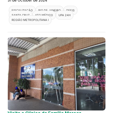
31 de October de 2024
FISCALIZAÇÃO
RIO DE JANEIRO
DEFIS
SANTA CRUZ
ATO MÉDICO
UPA 24H
REGIÃO METROPOLITANA I