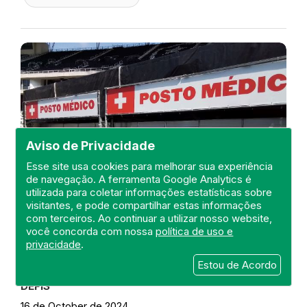
Aviso de Privacidade
Esse site usa cookies para melhorar sua experiência
de navegação. A ferramenta Google Analytics é
utilizada para coletar informações estatísticas sobre
visitantes, e pode compartilhar estas informações
com terceiros. Ao continuar a utilizar nosso website,
você concorda com nossa
política de uso e
privacidade
.
Visita ao Posto Médico do Show
do Cantor Bruno Mars
Estou de Acordo
DEFIS
16 de October de 2024