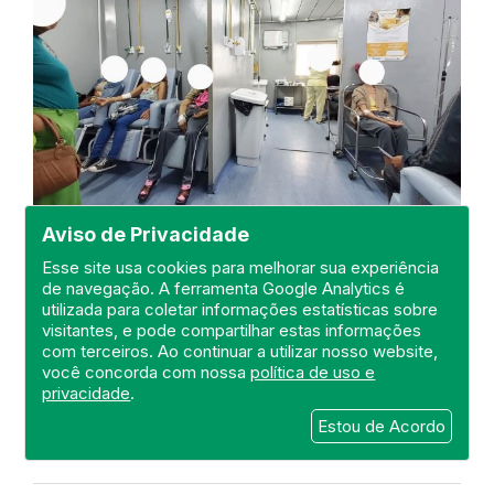
Aviso de Privacidade
Visita a UPA 24H de Campo
Esse site usa cookies para melhorar sua experiência
Grande
de navegação. A ferramenta Google Analytics é
utilizada para coletar informações estatísticas sobre
DEFIS
visitantes, e pode compartilhar estas informações
10 de October de 2024
com terceiros. Ao continuar a utilizar nosso website,
você concorda com nossa
política de uso e
FISCALIZAÇÃO
RIO DE JANEIRO
DEFIS
privacidade
.
CAMPO GRANDE
ATO MÉDICO
UPA 24H
Estou de Acordo
REGIÃO METROPOLITANA I