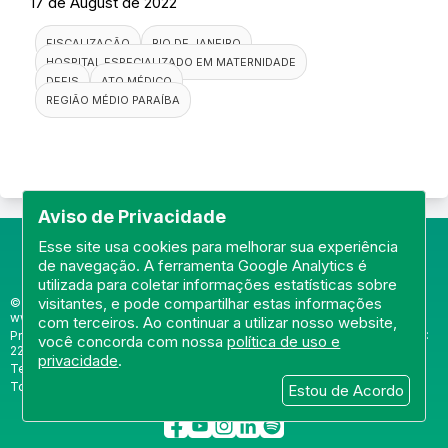
17 de August de 2022
FISCALIZAÇÃO
RIO DE JANEIRO
HOSPITAL ESPECIALIZADO EM MATERNIDADE
DEFIS
ATO MÉDICO
REGIÃO MÉDIO PARAÍBA
Aviso de Privacidade
Esse site usa cookies para melhorar sua experiência
de navegação. A ferramenta Google Analytics é
utilizada para coletar informações estatísticas sobre
visitantes, e pode compartilhar estas informações
© Portal do Conselho Regional de Medicina do Rio de Janeiro -
www.cremerj.org.br
com terceiros. Ao continuar a utilizar nosso website,
Praia de Botafogo (228), loja 119b - Botafogo - Rio de Janeiro/RJ - CEP:
você concorda com nossa
política de uso e
22250-145
privacidade
.
Tel: (21) 3184-7050 /
WhatsApp: (21) 3184-7050
Todos os direitos reservados 2013-2026
Estou de Acordo