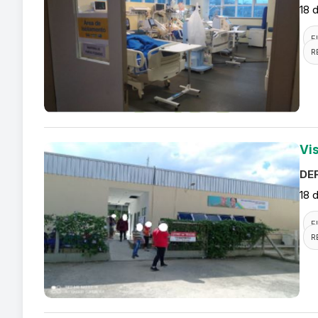
18 
F
R
Vi
DEF
18 
F
R