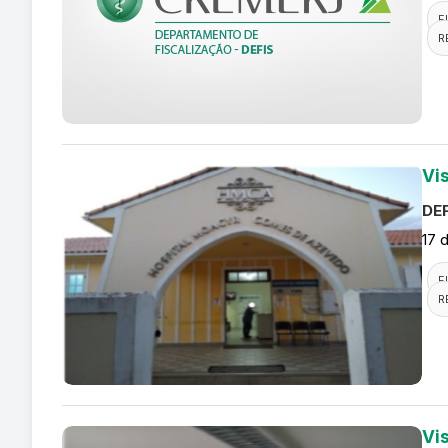
F
R
Vi
DEF
17 
F
R
Vis