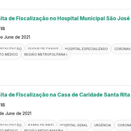
sita de Fiscalização no Hospital Municipal São José
IS
de June de 2021
ISCALIZAÇÃO
DUQUE DE CAXIAS
HOSPITAL ESPECIALIZADO
CORONAV
TO MÉDICO
REGIÃO METROPOLITANA I
sita de Fiscalização na Casa de Caridade Santa Rita
IS
de June de 2021
ISCALIZAÇÃO
BARRA DE PIRAÍ
HOSPITAL GERAL
URGÊNCIA
CORONA
TO MÉDICO
REGIÃO MÉDIO PARAÍBA