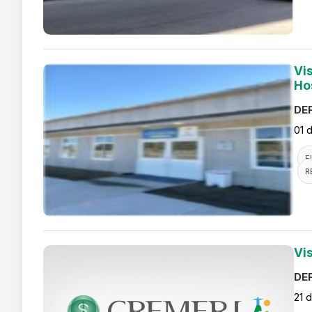
Vi
Ho
DEF
01 
F
R
Vi
DEF
21 