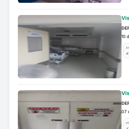
Vi
DEF
10 
F
A
Vi
DEF
07 
F
A