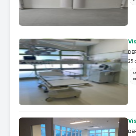
Vi
DEF
25 
F
R
Vi
DEF