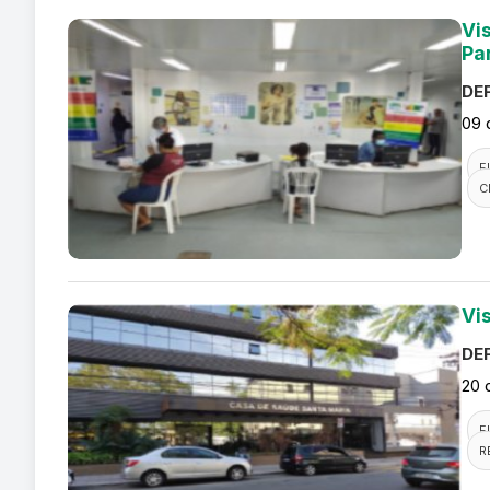
Vi
Pa
DEF
09 
F
C
Vi
DEF
20 
F
R