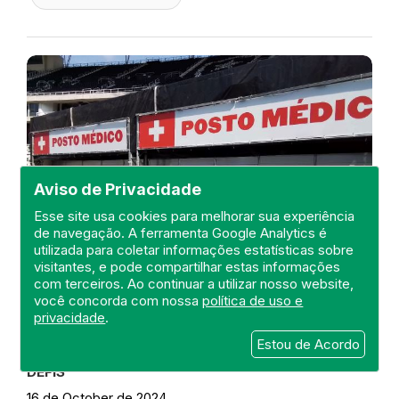
Aviso de Privacidade
Esse site usa cookies para melhorar sua experiência
de navegação. A ferramenta Google Analytics é
utilizada para coletar informações estatísticas sobre
visitantes, e pode compartilhar estas informações
com terceiros. Ao continuar a utilizar nosso website,
você concorda com nossa
política de uso e
privacidade
.
Visita ao Posto Médico do Show
do Cantor Bruno Mars
Estou de Acordo
DEFIS
16 de October de 2024