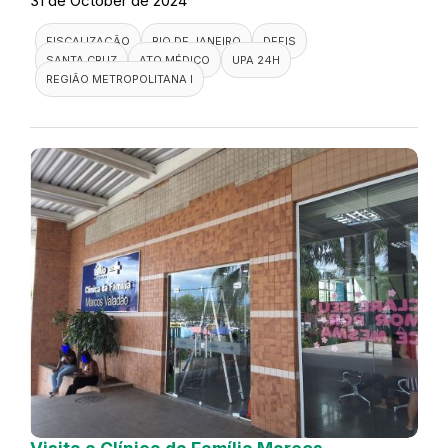
31 de October de 2024
FISCALIZAÇÃO
RIO DE JANEIRO
DEFIS
SANTA CRUZ
ATO MÉDICO
UPA 24H
REGIÃO METROPOLITANA I