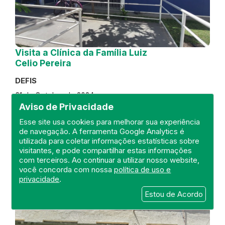
Visita a Clínica da Família Luiz
Celio Pereira
DEFIS
31 de October de 2024
Aviso de Privacidade
FISCALIZAÇÃO
RIO DE JANEIRO
Esse site usa cookies para melhorar sua experiência
REGIÃO METROPOLITANA
DEFIS
de navegação. A ferramenta Google Analytics é
ATO MÉDICO
CLÍNICA DA FAMÍLIA
utilizada para coletar informações estatísticas sobre
visitantes, e pode compartilhar estas informações
com terceiros. Ao continuar a utilizar nosso website,
você concorda com nossa
política de uso e
privacidade
.
Estou de Acordo