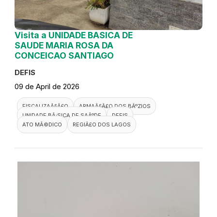
Visita a UNIDADE BASICA DE
SAUDE MARIA ROSA DA
CONCEICAO SANTIAGO
DEFIS
09 de April de 2026
FISCALIZAÃ§Ã£O
ARMAÃ§Ã£O DOS BÃºZIOS
UNIDADE BÃ¡SICA DE SAÃºDE
DEFIS
ATO MÃ©DICO
REGIÃ£O DOS LAGOS