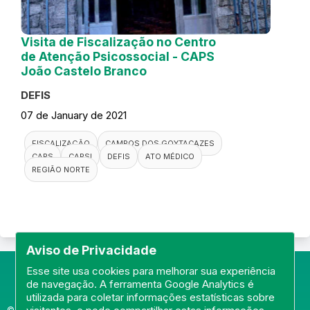
Visita de Fiscalização no Centro
de Atenção Psicossocial - CAPS
João Castelo Branco
DEFIS
07 de January de 2021
FISCALIZAÇÃO
CAMPOS DOS GOYTACAZES
CAPS
CAPSI
DEFIS
ATO MÉDICO
REGIÃO NORTE
Aviso de Privacidade
Esse site usa cookies para melhorar sua experiência
de navegação. A ferramenta Google Analytics é
utilizada para coletar informações estatísticas sobre
© Portal do Conselho Regional de Medicina do Rio de Janeiro -