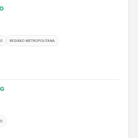
RO
CO
REGIÃ£O METROPOLITANA
NG
CO