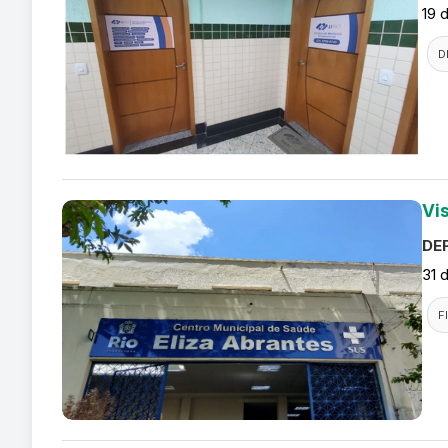
19 
D
Vi
DEF
31 
F