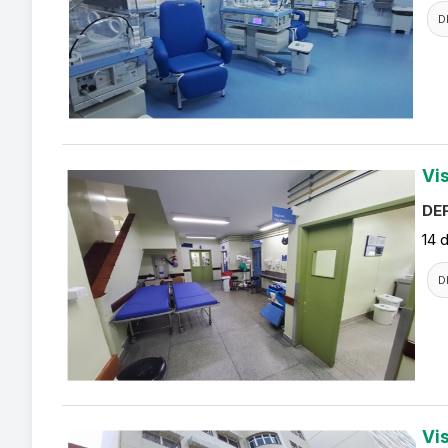
D
Vi
DEF
14 
D
Vi