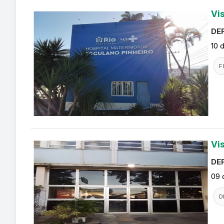
Vi
DEF
10 
F
Vi
DEF
09 
D