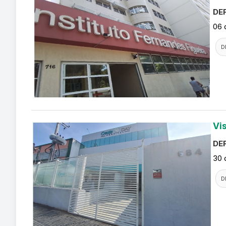
DEF
06 
D
Vi
DEF
30 
D