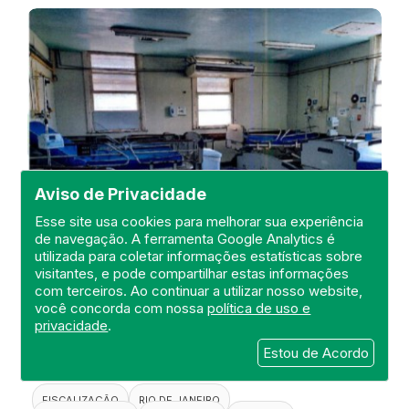
Aviso de Privacidade
Esse site usa cookies para melhorar sua experiência
de navegação. A ferramenta Google Analytics é
utilizada para coletar informações estatísticas sobre
visitantes, e pode compartilhar estas informações
Visita de Fiscalização no Hospital
com terceiros. Ao continuar a utilizar nosso website,
Estadual Carlos Chagas
você concorda com nossa
política de uso e
privacidade
.
DEFIS
Estou de Acordo
20 de April de 2021
FISCALIZAÇÃO
RIO DE JANEIRO