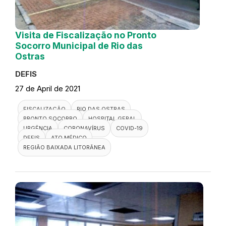
Visita de Fiscalização no Pronto
Socorro Municipal de Rio das
Ostras
DEFIS
27 de April de 2021
FISCALIZAÇÃO
RIO DAS OSTRAS
PRONTO SOCORRO
HOSPITAL GERAL
URGÊNCIA
CORONAVÍRUS
COVID-19
DEFIS
ATO MÉDICO
REGIÃO BAIXADA LITORÂNEA