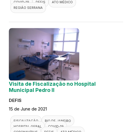
COVID-19
DEFIS
ATO MÉDICO
REGIÃO SERRANA
Visita de Fiscalização no Hospital
Municipal Pedro II
DEFIS
15 de June de 2021
FISCALIZAÇÃO
RIO DE JANEIRO
HOSPITAL GERAL
COVID-19
CORONAVÍRUS
DEFIS
ATO MÉDICO