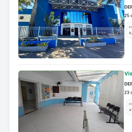
DEF
25 
F
B
Vi
DEF
23 
F
A