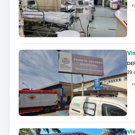
F
Vi
DEF
29 
F
Vi