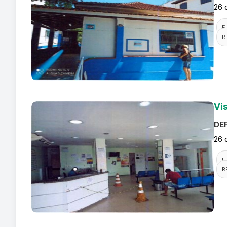
26 
F
R
Vi
DEF
26 
F
R