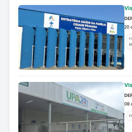
Vi
DEF
20 
F
R
Vi
DEF
08 
F