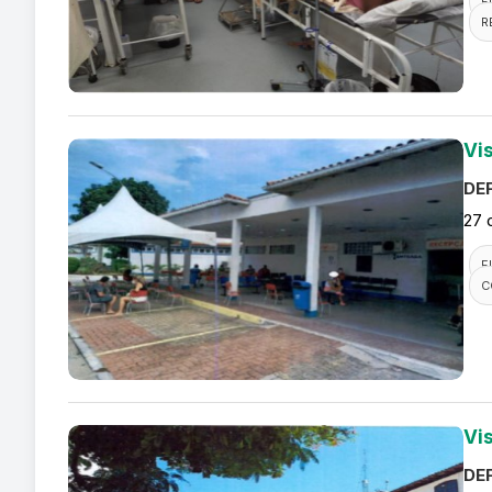
F
R
Vi
DEF
27 
F
C
Vi
DEF