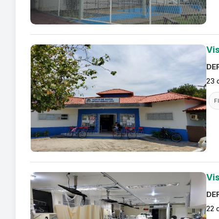
Vi
DEF
23 
F
Vi
DEF
22 