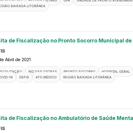
ISCALIZAÇÃO
RIO DAS OSTRAS
UPA
UNIDADE DE PRONTO ATENDIMEN
EGIÃO BAIXADA LITORÂNEA
sita de Fiscalização no Pronto Socorro Municipal de
IS
de Abril de 2021
ISCALIZAÇÃO
RIO DAS OSTRAS
PRONTO SOCORRO
HOSPITAL GERAL
OVID-19
DEFIS
ATO MÉDICO
REGIÃO BAIXADA LITORÂNEA
sita de Fiscalização no Ambulatório de Saúde Menta
IS