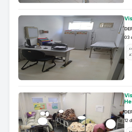
Vi
DEF
03 
F
A
Vi
He
DEF
12 