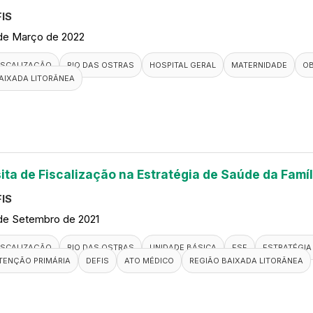
IS
de Março de 2022
ISCALIZAÇÃO
RIO DAS OSTRAS
HOSPITAL GERAL
MATERNIDADE
OB
AIXADA LITORÂNEA
sita de Fiscalização na Estratégia de Saúde da Famí
IS
de Setembro de 2021
ISCALIZAÇÃO
RIO DAS OSTRAS
UNIDADE BÁSICA
ESF
ESTRATÉGIA 
TENÇÃO PRIMÁRIA
DEFIS
ATO MÉDICO
REGIÃO BAIXADA LITORÂNEA