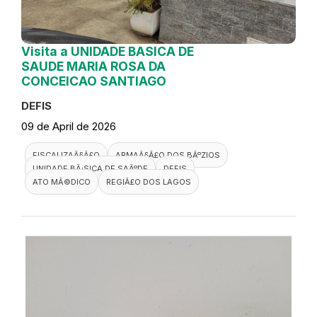
Visita a UNIDADE BASICA DE
SAUDE MARIA ROSA DA
CONCEICAO SANTIAGO
DEFIS
09 de April de 2026
FISCALIZAÃ§Ã£O
ARMAÃ§Ã£O DOS BÃºZIOS
UNIDADE BÃ¡SICA DE SAÃºDE
DEFIS
ATO MÃ©DICO
REGIÃ£O DOS LAGOS