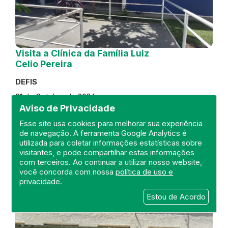
Visita a Clínica da Família Luiz
Celio Pereira
DEFIS
31 de October de 2024
Aviso de Privacidade
FISCALIZAÇÃO
RIO DE JANEIRO
Esse site usa cookies para melhorar sua experiência
REGIÃO METROPOLITANA
DEFIS
de navegação. A ferramenta Google Analytics é
ATO MÉDICO
CLÍNICA DA FAMÍLIA
utilizada para coletar informações estatísticas sobre
visitantes, e pode compartilhar estas informações
com terceiros. Ao continuar a utilizar nosso website,
você concorda com nossa
política de uso e
privacidade
.
Estou de Acordo