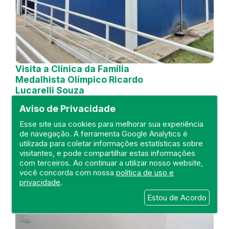
Visita a Clínica da Família
Medalhista Olímpico Ricardo
Lucarelli Souza
Aviso de Privacidade
DEFIS
21 de October de 2024
Esse site usa cookies para melhorar sua experiência
de navegação. A ferramenta Google Analytics é
utilizada para coletar informações estatísticas sobre
FISCALIZAÇÃO
RIO DE JANEIRO
visitantes, e pode compartilhar estas informações
UNIDADE BÁSICA
DEFIS
ATO MÉDICO
com terceiros. Ao continuar a utilizar nosso website,
REGIÃO METROPOLITANA I.
você concorda com nossa
política de uso e
privacidade
.
Estou de Acordo