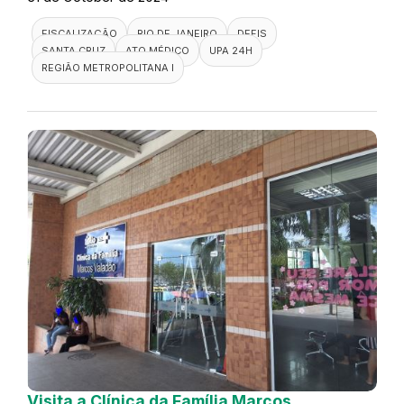
FISCALIZAÇÃO
RIO DE JANEIRO
DEFIS
SANTA CRUZ
ATO MÉDICO
UPA 24H
REGIÃO METROPOLITANA I
Visita a Clínica da Família Marcos