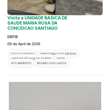
Visita a UNIDADE BASICA DE
SAUDE MARIA ROSA DA
CONCEICAO SANTIAGO
DEFIS
09 de April de 2026
FISCALIZAÃ§Ã£O
ARMAÃ§Ã£O DOS BÃºZIOS
UNIDADE BÃ¡SICA DE SAÃºDE
DEFIS
ATO MÃ©DICO
REGIÃ£O DOS LAGOS