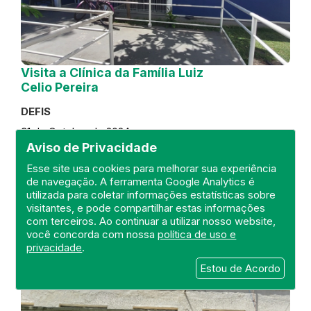
Visita a Clínica da Família Luiz
Celio Pereira
DEFIS
31 de October de 2024
Aviso de Privacidade
FISCALIZAÇÃO
RIO DE JANEIRO
Esse site usa cookies para melhorar sua experiência
REGIÃO METROPOLITANA
DEFIS
de navegação. A ferramenta Google Analytics é
ATO MÉDICO
CLÍNICA DA FAMÍLIA
utilizada para coletar informações estatísticas sobre
visitantes, e pode compartilhar estas informações
com terceiros. Ao continuar a utilizar nosso website,
você concorda com nossa
política de uso e
privacidade
.
Estou de Acordo