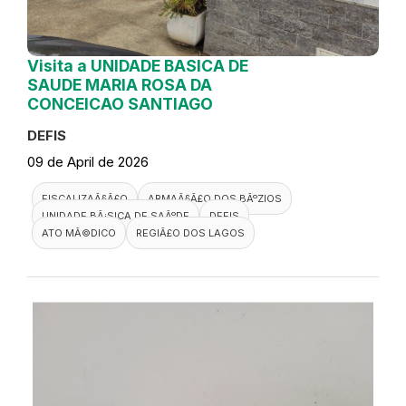
Visita a UNIDADE BASICA DE
SAUDE MARIA ROSA DA
CONCEICAO SANTIAGO
DEFIS
09 de April de 2026
FISCALIZAÃ§Ã£O
ARMAÃ§Ã£O DOS BÃºZIOS
UNIDADE BÃ¡SICA DE SAÃºDE
DEFIS
ATO MÃ©DICO
REGIÃ£O DOS LAGOS