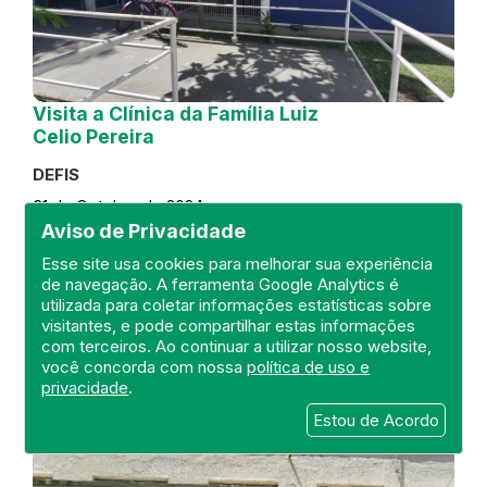
Visita a Clínica da Família Luiz
Celio Pereira
DEFIS
31 de October de 2024
Aviso de Privacidade
FISCALIZAÇÃO
RIO DE JANEIRO
Esse site usa cookies para melhorar sua experiência
REGIÃO METROPOLITANA
DEFIS
de navegação. A ferramenta Google Analytics é
ATO MÉDICO
CLÍNICA DA FAMÍLIA
utilizada para coletar informações estatísticas sobre
visitantes, e pode compartilhar estas informações
com terceiros. Ao continuar a utilizar nosso website,
você concorda com nossa
política de uso e
privacidade
.
Estou de Acordo