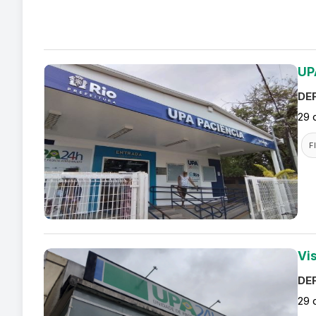
UP
DEF
29 
F
Vi
DEF
29 