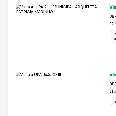
Vi
DEF
27 
F
R
Vis
DEF
31 
F