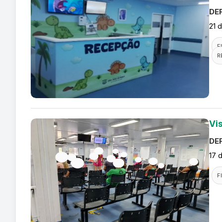
DEF
21 
F
R
Vis
DEF
17 
F