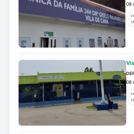
08 
F
U
Vi
DEF
08 
F
U