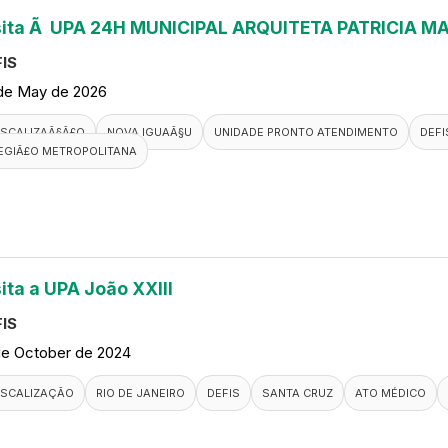
sita Ã UPA 24H MUNICIPAL ARQUITETA PATRICIA M
IS
de May de 2026
ISCALIZAÃ§Ã£O
NOVA IGUAÃ§U
UNIDADE PRONTO ATENDIMENTO
DEFI
EGIÃ£O METROPOLITANA
ita a UPA João XXIII
IS
de October de 2024
ISCALIZAÇÃO
RIO DE JANEIRO
DEFIS
SANTA CRUZ
ATO MÉDICO