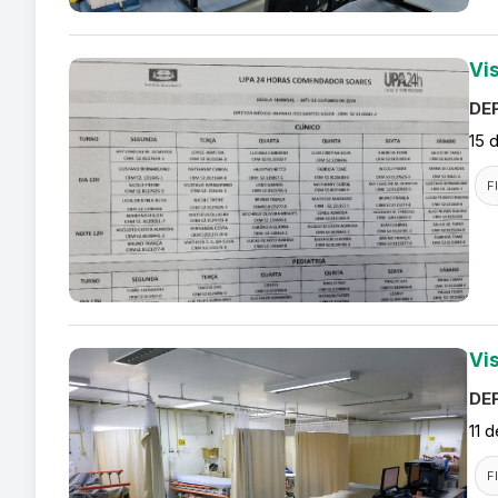
Vi
DEF
15 
F
Vi
DEF
11 
F