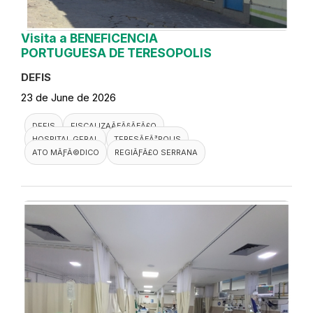
Visita a BENEFICENCIA
PORTUGUESA DE TERESOPOLIS
DEFIS
23 de June de 2026
DEFIS
FISCALIZAÃƑÂ§ÃƑÂ£O
HOSPITAL GERAL
TERESÃƑÂ³POLIS
ATO MÃƑÂ©DICO
REGIÃƑÂ£O SERRANA