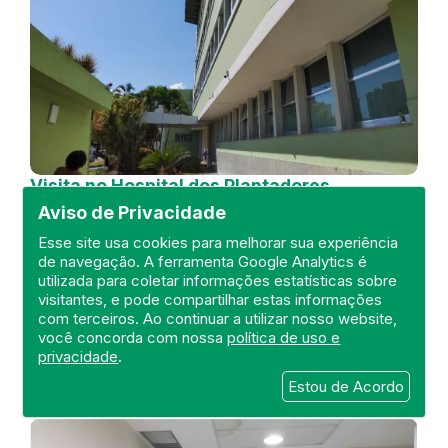
Visita no Hospital dos Plantadores
de Cana
Aviso de Privacidade
DEFIS
Esse site usa cookies para melhorar sua experiência
de navegação. A ferramenta Google Analytics é
04 de July de 2024
utilizada para coletar informações estatísticas sobre
visitantes, e pode compartilhar estas informações
FISCALIZAÇÃO
RIO DE JANEIRO
com terceiros. Ao continuar a utilizar nosso website,
HOSPITAL GERAL
DEFIS
ATO MÉDICO
você concorda com nossa
política de uso e
REGIÃO NORTE
privacidade
.
Estou de Acordo