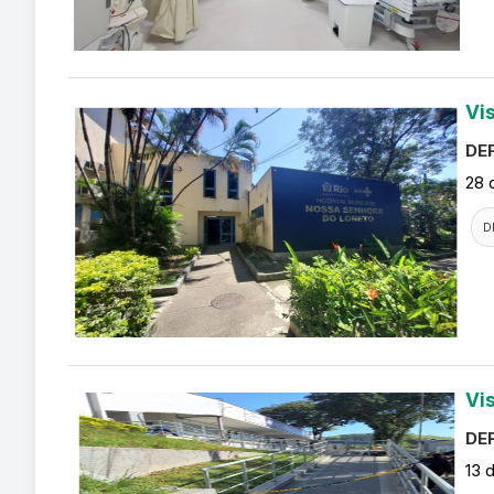
Vi
DEF
28 
D
Vi
DEF
13 