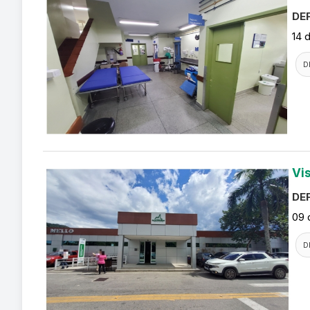
DEF
14 
D
Vi
DEF
09 
D