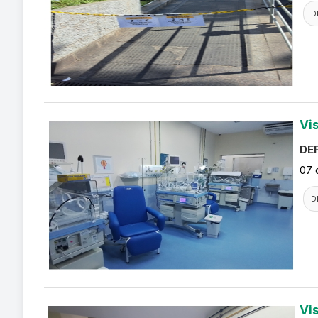
D
Vi
DEF
07 
D
Vi