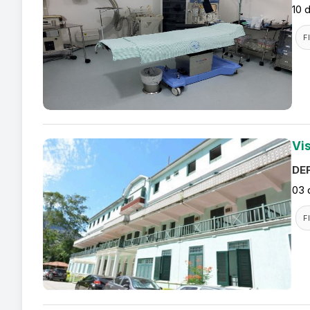
10 
F
Vis
DEF
03 
F