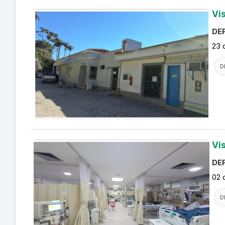
Vi
DEF
23 
D
Vi
DEF
02 
D