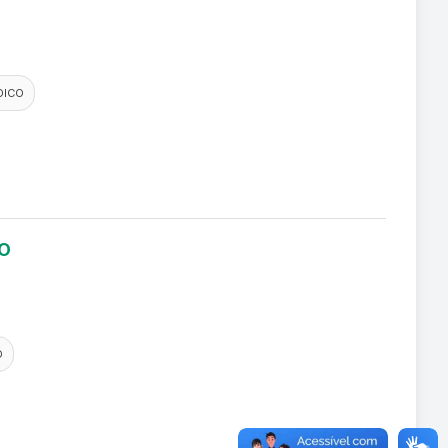
DICO
LO
O