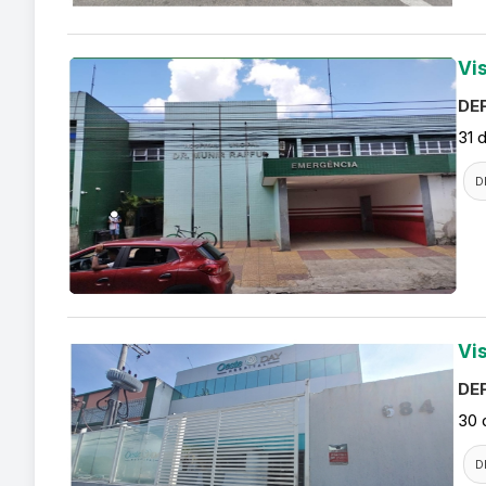
Vi
DEF
31 
D
Vi
DEF
30 
D