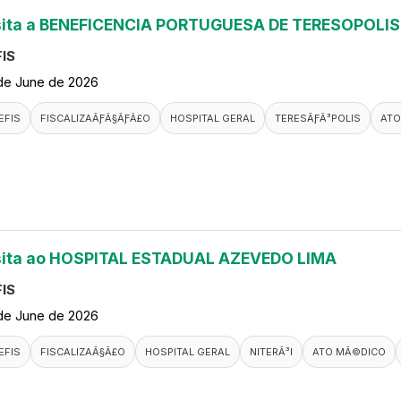
sita a BENEFICENCIA PORTUGUESA DE TERESOPOLIS
IS
de June de 2026
EFIS
FISCALIZAÃƑÂ§ÃƑÂ£O
HOSPITAL GERAL
TERESÃƑÂ³POLIS
ATO
sita ao HOSPITAL ESTADUAL AZEVEDO LIMA
IS
de June de 2026
EFIS
FISCALIZAÃ§Ã£O
HOSPITAL GERAL
NITERÃ³I
ATO MÃ©DICO