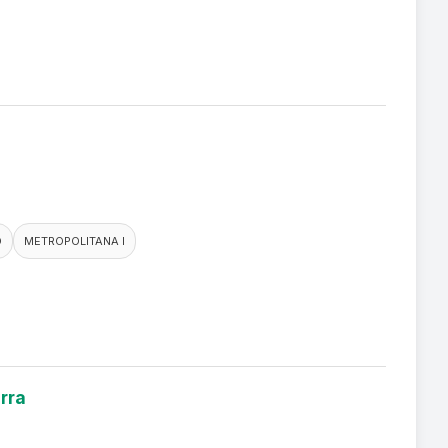
O
METROPOLITANA I
rra