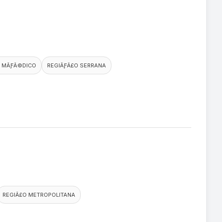
 MÃƑÂ©DICO
REGIÃƑÂ£O SERRANA
REGIÃ£O METROPOLITANA