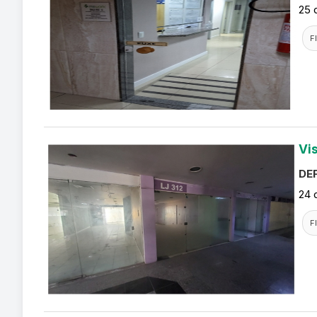
25 
F
Vi
DEF
24 
F