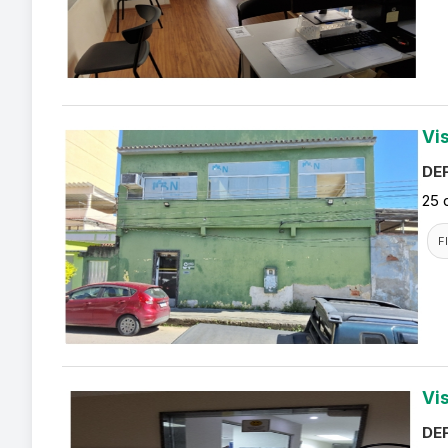
Vi
DEF
25 
F
Vi
DEF