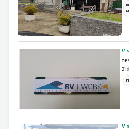
F
R
Vi
DEF
31 
F
Vi