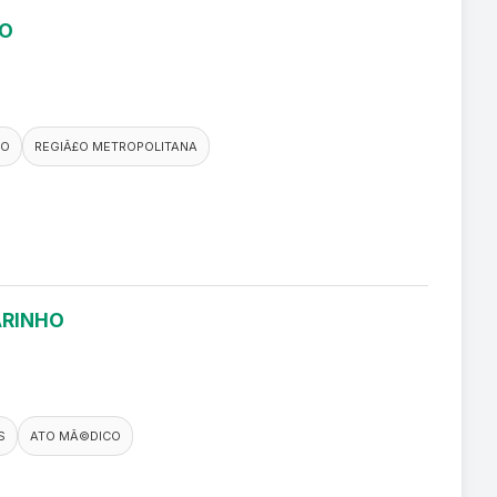
RO
CO
REGIÃ£O METROPOLITANA
ARINHO
S
ATO MÃ©DICO