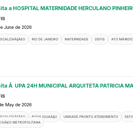
sita a HOSPITAL MATERNIDADE HERCULANO PINHEI
IS
de June de 2026
ISCALIZAÃ§Ã£O
RIO DE JANEIRO
MATERNIDADE
DEFIS
ATO MÃ©DI
sita Ã UPA 24H MUNICIPAL ARQUITETA PATRICIA M
IS
de May de 2026
ISCALIZAÃ§Ã£O
NOVA IGUAÃ§U
UNIDADE PRONTO ATENDIMENTO
DEFI
EGIÃ£O METROPOLITANA