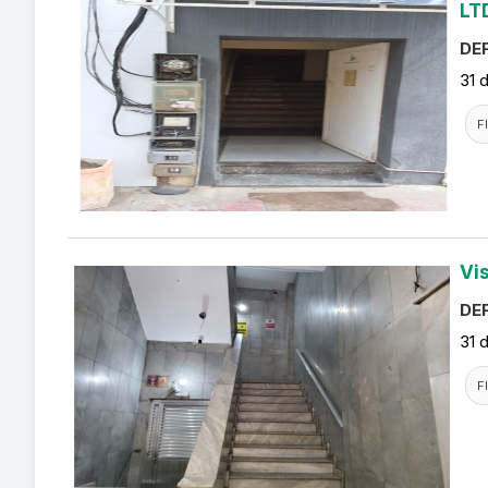
LT
DEF
31 
F
Vi
DEF
31 
F