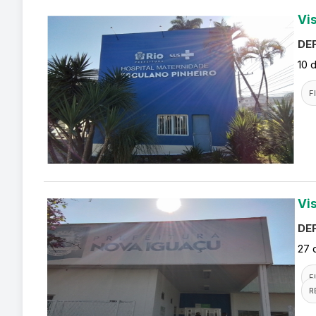
Vi
DEF
10 
F
Vi
DEF
27 
F
R