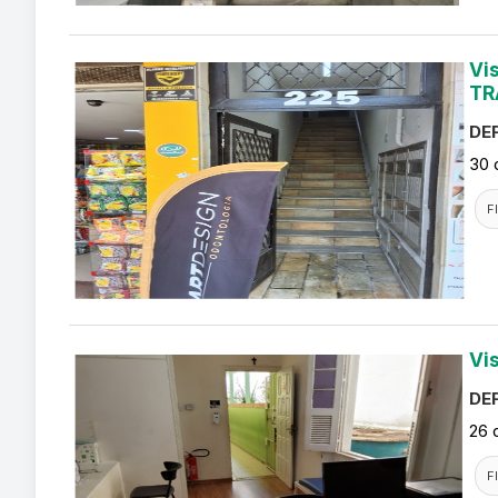
Vi
TR
DEF
30 
F
Vi
DEF
26 
F