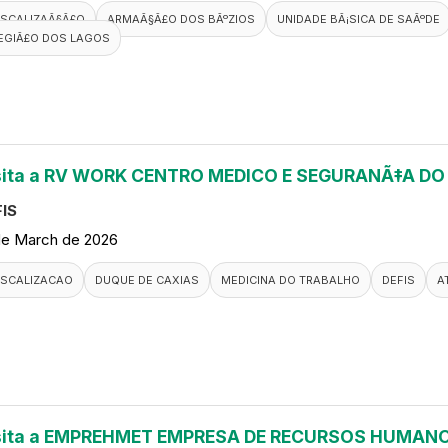
ISCALIZAÃ§Ã£O
ARMAÃ§Ã£O DOS BÃºZIOS
UNIDADE BÃ¡SICA DE SAÃºDE
EGIÃ£O DOS LAGOS
sita a RV WORK CENTRO MEDICO E SEGURANÃ‡A D
IS
de March de 2026
ISCALIZACAO
DUQUE DE CAXIAS
MEDICINA DO TRABALHO
DEFIS
A
sita a EMPREHMET EMPRESA DE RECURSOS HUMANO