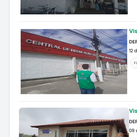
Vi
DEF
12 
F
Vi
DEF
09 