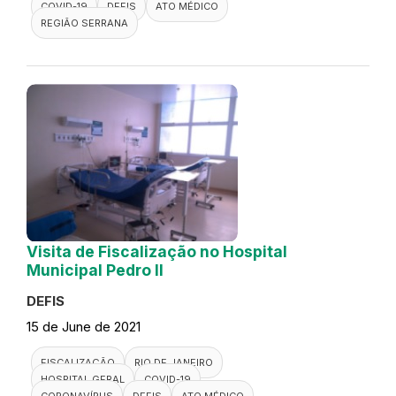
COVID-19
DEFIS
ATO MÉDICO
REGIÃO SERRANA
Visita de Fiscalização no Hospital
Municipal Pedro II
DEFIS
15 de June de 2021
FISCALIZAÇÃO
RIO DE JANEIRO
HOSPITAL GERAL
COVID-19
CORONAVÍRUS
DEFIS
ATO MÉDICO