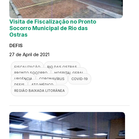
Visita de Fiscalização no Pronto
Socorro Municipal de Rio das
Ostras
DEFIS
27 de April de 2021
FISCALIZAÇÃO
RIO DAS OSTRAS
PRONTO SOCORRO
HOSPITAL GERAL
URGÊNCIA
CORONAVÍRUS
COVID-19
DEFIS
ATO MÉDICO
REGIÃO BAIXADA LITORÂNEA