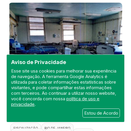
Aviso de Privacidade
Esse site usa cookies para melhorar sua experiência
de navegação. A ferramenta Google Analytics é
utilizada para coletar informações estatísticas sobre
visitantes, e pode compartilhar estas informações
Visita de Fiscalização no Hospital
com terceiros. Ao continuar a utilizar nosso website,
Estadual Carlos Chagas
você concorda com nossa
política de uso e
privacidade
.
DEFIS
Estou de Acordo
20 de April de 2021
FISCALIZAÇÃO
RIO DE JANEIRO