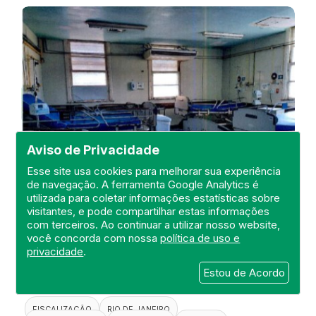
Aviso de Privacidade
Esse site usa cookies para melhorar sua experiência
de navegação. A ferramenta Google Analytics é
utilizada para coletar informações estatísticas sobre
visitantes, e pode compartilhar estas informações
Visita de Fiscalização no Hospital
com terceiros. Ao continuar a utilizar nosso website,
Estadual Carlos Chagas
você concorda com nossa
política de uso e
privacidade
.
DEFIS
Estou de Acordo
20 de April de 2021
FISCALIZAÇÃO
RIO DE JANEIRO