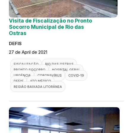
Visita de Fiscalização no Pronto
Socorro Municipal de Rio das
Ostras
DEFIS
27 de April de 2021
FISCALIZAÇÃO
RIO DAS OSTRAS
PRONTO SOCORRO
HOSPITAL GERAL
URGÊNCIA
CORONAVÍRUS
COVID-19
DEFIS
ATO MÉDICO
REGIÃO BAIXADA LITORÂNEA