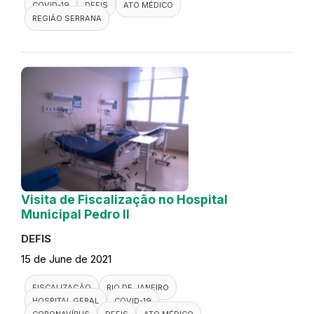
COVID-19
DEFIS
ATO MÉDICO
REGIÃO SERRANA
Visita de Fiscalização no Hospital
Municipal Pedro II
DEFIS
15 de June de 2021
FISCALIZAÇÃO
RIO DE JANEIRO
HOSPITAL GERAL
COVID-19
CORONAVÍRUS
DEFIS
ATO MÉDICO