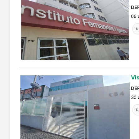
DEF
06 
D
Vi
DEF
30 
D