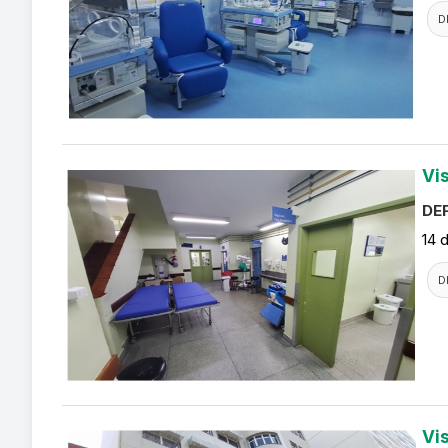
D
Vi
DEF
14 
D
Vi