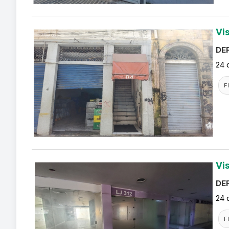
Vi
DEF
24 
F
Vi
DEF
24 
F