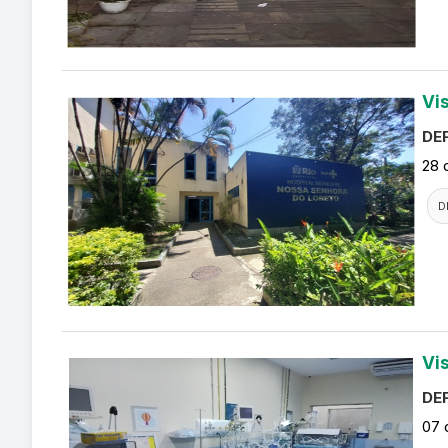
Vi
DEF
28 
D
Vi
DEF
07 