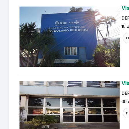
Vi
DEF
10 
F
Vi
DEF
09 
D