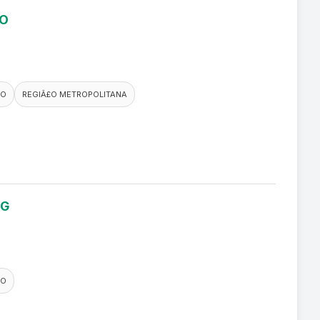
RO
CO
REGIÃ£O METROPOLITANA
NG
CO