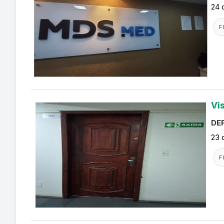
24 
F
Vi
DEF
23 
F