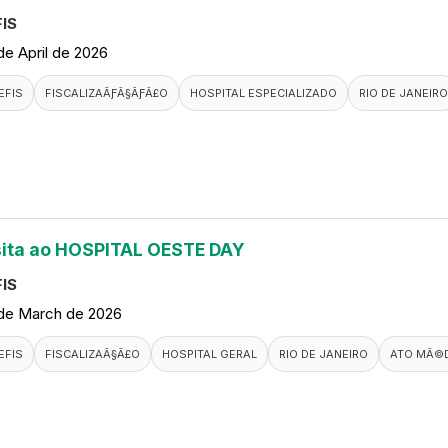
IS
de April de 2026
EFIS
FISCALIZAÃƑÂ§ÃƑÂ£O
HOSPITAL ESPECIALIZADO
RIO DE JANEIRO
sita ao HOSPITAL OESTE DAY
IS
de March de 2026
EFIS
FISCALIZAÃ§Ã£O
HOSPITAL GERAL
RIO DE JANEIRO
ATO MÃ©