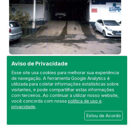
Visita de Fiscalização na Unidade
Aviso de Privacidade
de Pronto Atendimento - UPA 24h
Nova Iguaçu II
Esse site usa cookies para melhorar sua experiência
de navegação. A ferramenta Google Analytics é
DEFIS
utilizada para coletar informações estatísticas sobre
13 de January de 2021
visitantes, e pode compartilhar estas informações
com terceiros. Ao continuar a utilizar nosso website,
você concorda com nossa
política de uso e
FISCALIZAÇÃO
NOVA IGUAÇU
privacidade
.
UPA 24 HORAS
URGÊNCIA
DEFIS
ATO MÉDICO
REGIÃO METROPOLITANA I
Estou de Acordo