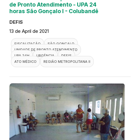
de Pronto Atendimento - UPA 24
horas São Gonçalo I - Colubandê
DEFIS
13 de April de 2021
FISCALIZAÇÃO
SÃO GONÇALO
UNIDADE DE PRONTO ATENDIMENTO
UPA 24H
URGÊNCIA
DEFIS
ATO MÉDICO
REGIÃO METROPOLITANA II