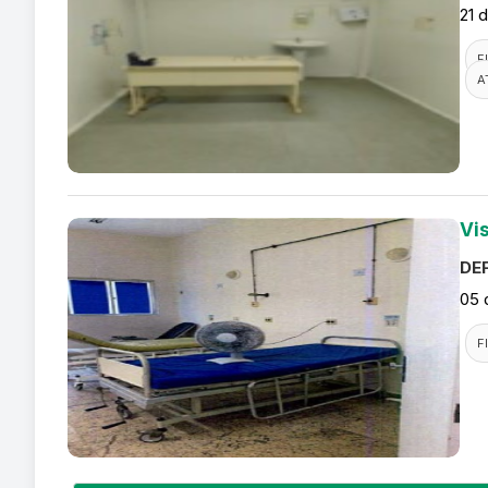
21 
F
A
Vi
DEF
05 
F