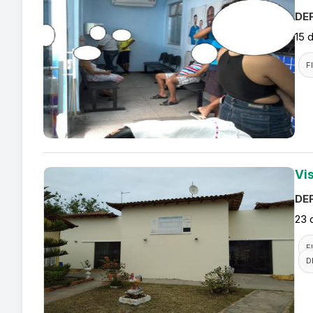
DEF
15 
F
Vi
DEF
23 
F
D