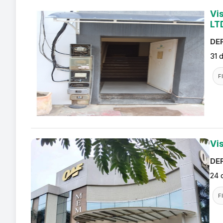
Vi
LT
DEF
31 
F
Vi
DEF
24 
F