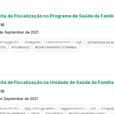
sita de Fiscalização no Programa de Saúde da Famíli
IS
de September de 2021
ISCALIZAÇÃO
ARARUAMA
UNIDADE BÁSICA
ESF
ESTRATÉGIA DE S
EFIS
ATO MÉDICO
REGIÃO BAIXADA LITORÂNEA
sita de Fiscalização na Unidade de Saúde da Famíl
IS
de September de 2021
ISCALIZAÇÃO
SÃO JOÃO DE MERITI
UNIDADE BÁSICA
ESF
ESTRATÉ
TENÇÃO PRIMÁRIA
DEFIS
ATO MÉDICO
REGIÃO METROPOLITANA I