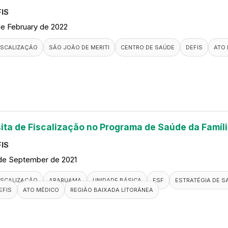
IS
de February de 2022
ISCALIZAÇÃO
SÃO JOÃO DE MERITI
CENTRO DE SAÚDE
DEFIS
ATO
sita de Fiscalização no Programa de Saúde da Famíli
IS
de September de 2021
ISCALIZAÇÃO
ARARUAMA
UNIDADE BÁSICA
ESF
ESTRATÉGIA DE S
EFIS
ATO MÉDICO
REGIÃO BAIXADA LITORÂNEA