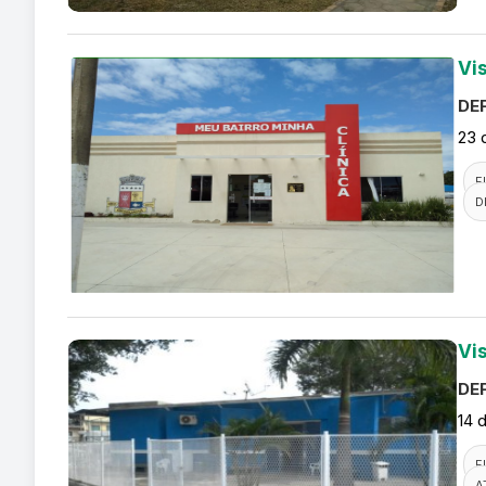
Vi
DEF
23 
F
D
Vi
DEF
14 
F
A