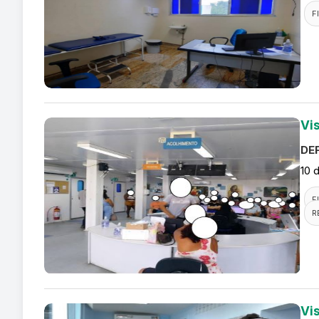
F
Vi
DEF
10 
F
R
Vi