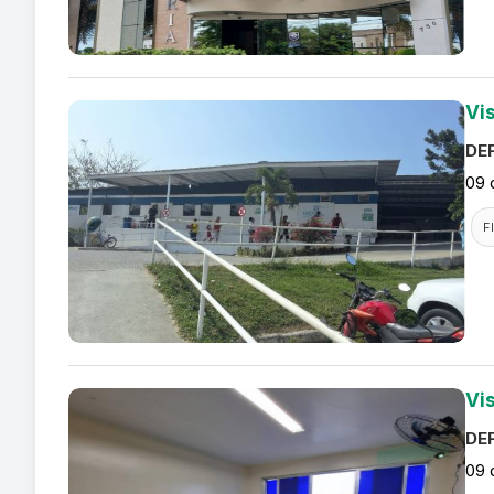
Vi
DEF
09 
F
Vi
DEF
09 