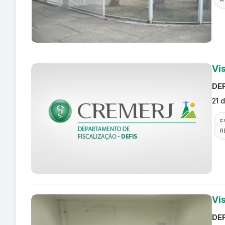
Vi
DEF
21 
F
R
Vi
DEF