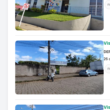
F
Vi
DEF
26 
F
Vi