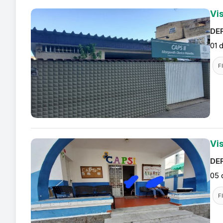
Vi
DEF
01 
F
Vi
DEF
05 
F