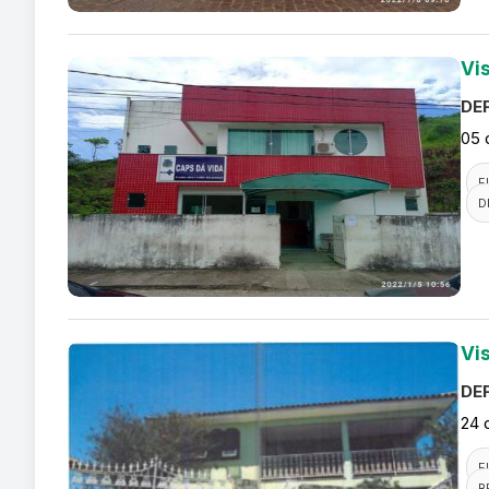
Vi
DEF
05 
F
D
Vi
DEF
24 
F
R