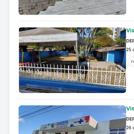
Vi
DEF
25 
F
Vi
DEF
26 