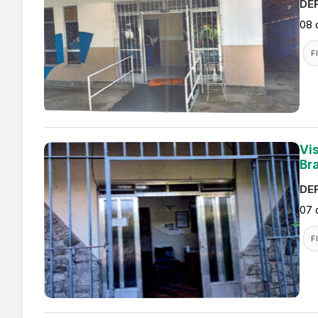
DEF
08 
F
Vi
Br
DEF
07 
F