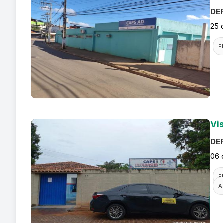
DEF
25 
F
Vi
DEF
06 
F
A