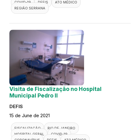
COVID-19
DEFIS
ATO MÉDICO
REGIÃO SERRANA
Visita de Fiscalização no Hospital
Municipal Pedro II
DEFIS
15 de June de 2021
FISCALIZAÇÃO
RIO DE JANEIRO
HOSPITAL GERAL
COVID-19
CORONAVÍRUS
DEFIS
ATO MÉDICO