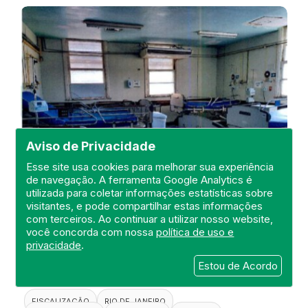
Aviso de Privacidade
Esse site usa cookies para melhorar sua experiência
de navegação. A ferramenta Google Analytics é
utilizada para coletar informações estatísticas sobre
visitantes, e pode compartilhar estas informações
Visita de Fiscalização no Hospital
com terceiros. Ao continuar a utilizar nosso website,
Estadual Carlos Chagas
você concorda com nossa
política de uso e
privacidade
.
DEFIS
Estou de Acordo
20 de April de 2021
FISCALIZAÇÃO
RIO DE JANEIRO