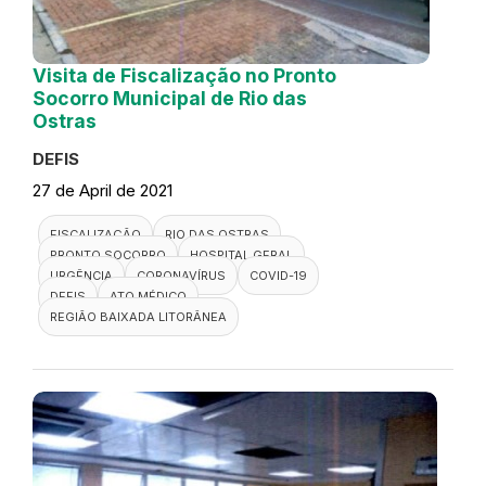
Visita de Fiscalização no Pronto
Socorro Municipal de Rio das
Ostras
DEFIS
27 de April de 2021
FISCALIZAÇÃO
RIO DAS OSTRAS
PRONTO SOCORRO
HOSPITAL GERAL
URGÊNCIA
CORONAVÍRUS
COVID-19
DEFIS
ATO MÉDICO
REGIÃO BAIXADA LITORÂNEA