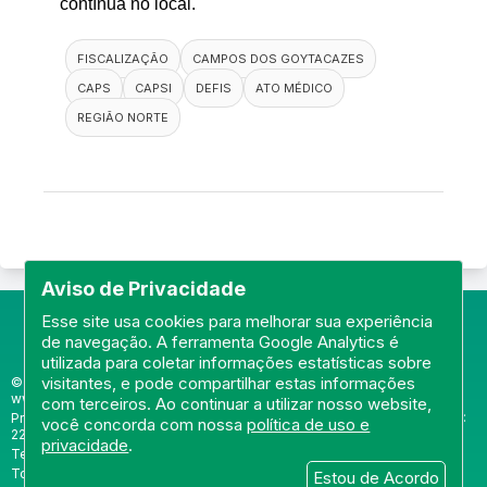
contínua no local.
FISCALIZAÇÃO
CAMPOS DOS GOYTACAZES
CAPS
CAPSI
DEFIS
ATO MÉDICO
REGIÃO NORTE
Aviso de Privacidade
Esse site usa cookies para melhorar sua experiência
de navegação. A ferramenta Google Analytics é
utilizada para coletar informações estatísticas sobre
visitantes, e pode compartilhar estas informações
© Portal do Conselho Regional de Medicina do Rio de Janeiro -
www.cremerj.org.br
com terceiros. Ao continuar a utilizar nosso website,
Praia de Botafogo (228), loja 119b - Botafogo - Rio de Janeiro/RJ - CEP:
você concorda com nossa
política de uso e
22250-145
privacidade
.
Tel: (21) 3184-7050 /
WhatsApp: (21) 3184-7050
Todos os direitos reservados 2013-2026
Estou de Acordo